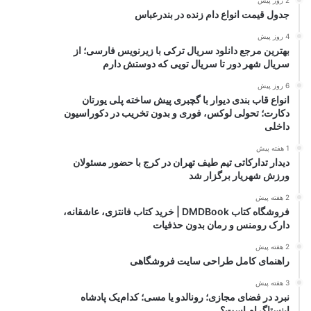
2 روز پیش
جدول قیمت انواع دام زنده در بندرعباس
4 روز پیش
بهترین مرجع دانلود سریال ترکی با زیرنویس فارسی؛ از
سریال شهر دور تا سریال تویی که دوستش دارم
6 روز پیش
انواع قاب بندی دیوار با گچبری پیش ساخته پلی یورتان
دکارت؛ تحولی لوکس، فوری و بدون تخریب در دکوراسیون
داخلی
1 هفته پیش
دیدار تدارکاتی تیم طیف تهران در کرج با حضور مسئولان
ورزش شهریار برگزار شد
2 هفته پیش
فروشگاه کتاب DMDBook | خرید کتاب فانتزی، عاشقانه،
دارک رومنس و رمان بدون حذفیات
2 هفته پیش
راهنمای کامل طراحی سایت فروشگاهی
3 هفته پیش
نبرد در فضای مجازی؛ رونالدو یا مسی؛ کدام‌یک پادشاه
اینستاگرام است؟