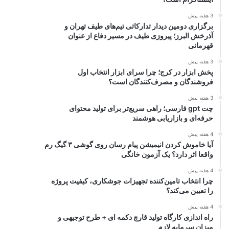
3 هفته پیش
برگزاری دومین دیدار تدارکاتی تیم‌های طیف تهران و
آذرخش البرز؛ پیروزی طیف در مسیر دفاع از عنوان
قهرمانی
3 هفته پیش
پخش ابزار در کرج؛ چرا سرای ابزار انتخاب اول
فروشندگان و مصرف‌کنندگان است؟
3 هفته پیش
چت gpt فارسی؛ راهی سریع‌تر برای تولید محتوای
حرفه‌ای و بازاریابی هوشمند
4 هفته پیش
آیا خاموش کردن انیمیشن پیام رسان روی گوشی ۳ گیگ رم
واقعا اثر دارد؟ یک آزمون خانگی
4 هفته پیش
چرا انتخاب تامین‌کننده تجهیزات جوشکاری، کیفیت پروژه
را تعیین می‌کند؟
4 هفته پیش
راه اندازی کارگاه تولید قارچ دکمه ای + طرح توجیهی و
میزان سرمایه لازم