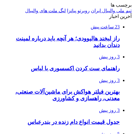
برچسب ها
تیم ملی والیبال ایران
روبرتو پیاتزا
لیگ ملت های والیبال
آخرین اخبار
23 ساعت پیش
راز لبخند هالیوودی؛ هر آنچه باید درباره لمینت
دندان بدانید
3 روز پیش
راهنمای ست کردن اکسسوری با لباس
3 روز پیش
بهترین فیلتر هواکش برای ماشین‌آلات صنعتی،
معدنی، راهسازی و کشاورزی
3 روز پیش
جدول قیمت انواع دام زنده در بندرعباس
5 روز پیش