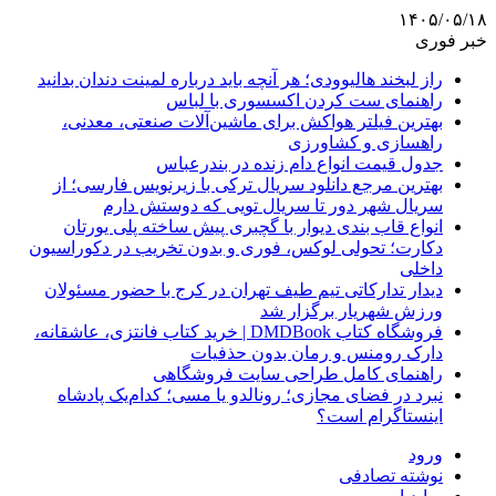
۱۴۰۵/۰۵/۱۸
خبر فوری
راز لبخند هالیوودی؛ هر آنچه باید درباره لمینت دندان بدانید
راهنمای ست کردن اکسسوری با لباس
بهترین فیلتر هواکش برای ماشین‌آلات صنعتی، معدنی،
راهسازی و کشاورزی
جدول قیمت انواع دام زنده در بندرعباس
بهترین مرجع دانلود سریال ترکی با زیرنویس فارسی؛ از
سریال شهر دور تا سریال تویی که دوستش دارم
انواع قاب بندی دیوار با گچبری پیش ساخته پلی یورتان
دکارت؛ تحولی لوکس، فوری و بدون تخریب در دکوراسیون
داخلی
دیدار تدارکاتی تیم طیف تهران در کرج با حضور مسئولان
ورزش شهریار برگزار شد
فروشگاه کتاب DMDBook | خرید کتاب فانتزی، عاشقانه،
دارک رومنس و رمان بدون حذفیات
راهنمای کامل طراحی سایت فروشگاهی
نبرد در فضای مجازی؛ رونالدو یا مسی؛ کدام‌یک پادشاه
اینستاگرام است؟
ورود
نوشته تصادفی