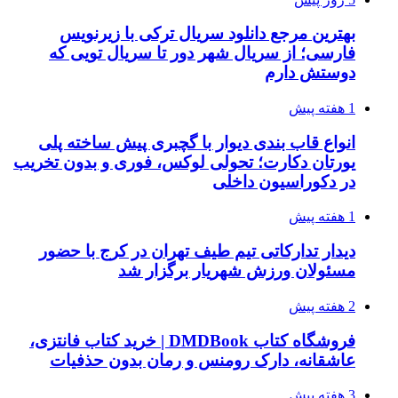
بهترین مرجع دانلود سریال ترکی با زیرنویس
فارسی؛ از سریال شهر دور تا سریال تویی که
دوستش دارم
1 هفته پیش
انواع قاب بندی دیوار با گچبری پیش ساخته پلی
یورتان دکارت؛ تحولی لوکس، فوری و بدون تخریب
در دکوراسیون داخلی
1 هفته پیش
دیدار تدارکاتی تیم طیف تهران در کرج با حضور
مسئولان ورزش شهریار برگزار شد
2 هفته پیش
فروشگاه کتاب DMDBook | خرید کتاب فانتزی،
عاشقانه، دارک رومنس و رمان بدون حذفیات
3 هفته پیش