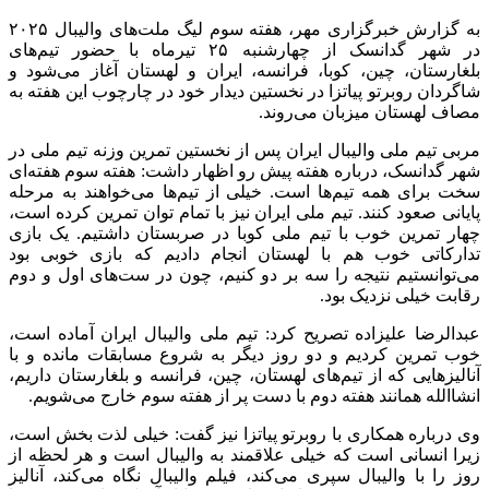
به گزارش خبرگزاری مهر، هفته سوم لیگ ملت‌های والیبال ۲۰۲۵
در شهر گدانسک از چهارشنبه ۲۵ تیرماه با حضور تیم‌های
بلغارستان، چین، کوبا، فرانسه، ایران و لهستان آغاز می‌شود و
شاگردان روبرتو پیاتزا در نخستین دیدار خود در چارچوب این هفته به
مصاف لهستان میزبان می‌روند.
مربی تیم ملی والیبال ایران پس از نخستین تمرین وزنه تیم ملی در
شهر گدانسک، درباره هفته پیش رو اظهار داشت: هفته سوم هفته‌ای
سخت برای همه تیم‌ها است. خیلی از تیم‌ها می‌خواهند به مرحله
پایانی صعود کنند. تیم ملی ایران نیز با تمام توان تمرین کرده است،
چهار تمرین خوب با تیم ملی کوبا در صربستان داشتیم. یک بازی
تدارکاتی خوب هم با لهستان انجام دادیم که بازی خوبی بود
می‌توانستیم نتیجه را سه بر دو کنیم، چون در ست‌های اول و دوم
رقابت خیلی نزدیک بود.
عبدالرضا علیزاده تصریح کرد: تیم ملی والیبال ایران آماده است،
خوب تمرین کردیم و دو روز دیگر به شروع مسابقات مانده و با
آنالیزهایی که از تیم‌های لهستان، چین، فرانسه و بلغارستان داریم،
انشاالله همانند هفته دوم با دست پر از هفته سوم خارج می‌شویم.
وی درباره همکاری با روبرتو پیاتزا نیز گفت: خیلی لذت بخش است،
زیرا انسانی است که خیلی علاقمند به والیبال است و هر لحظه از
روز را با والیبال سپری می‌کند، فیلم والیبال نگاه می‌کند، آنالیز