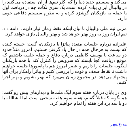
می‌کند و سیستم جدید دنیا را که اکثر تیم‌ها از آن استفاده می‌کنند را
در والیبال ایران پیاده کرده است. یک سری نکات چه در دریافت اول
یا حمله به بازیکنان گوشزد کرده و به نظرم سیستم دفاعی خوبی
دارد.
مربی تیم ملی والیبال با بیان اینکه فقط زمان نیاز داریم، ادامه داد:
تیم ایران روز به روز بهتر خواهد شد و بهتر والیبال بازی خواهد کرد.
علیزاده درباره جلسات متعدد پیاتزا با بازیکنان، گفت: خسته کننده
که نیست به هرحال همه در حال یاد گرفتن هستیم، امروز مثلاً حدود
دو ساعت با یوسف کاظمی درباره دفاع و حمله جلسه داشتیم که
موقع دریافت کجا بایستد که سرویس را کنترل کند. با همه بازیکنان
اینگونه جلسات را داریم و عصر امروز هم با پاسورها جلسه خواهیم
داشت تا نقاط ضعف و قوت را بررسی کنیم و پیاتزا راهکار برای آنها
پیشنهاد می‌دهد. در مجموع زمان می‌برد که بهتر بشویم و بهتر اجرا
کنیم.
وی در پایان درباره هفته سوم لیگ ملت‌ها و دیدارهای پیش رو گفت:
همانگونه که قبلاً گفتم، هفته سوم هفته سختی است اما انشاالله با
دو یا سه برد این هفته را تمام خواهیم کرد.
منبع:مهر