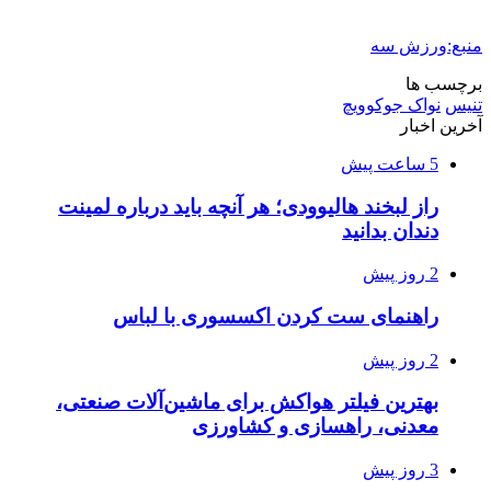
منبع:ورزش سه
برچسب ها
تنیس
نواک جوکوویچ
آخرین اخبار
5 ساعت پیش
راز لبخند هالیوودی؛ هر آنچه باید درباره لمینت
دندان بدانید
2 روز پیش
راهنمای ست کردن اکسسوری با لباس
2 روز پیش
بهترین فیلتر هواکش برای ماشین‌آلات صنعتی،
معدنی، راهسازی و کشاورزی
3 روز پیش