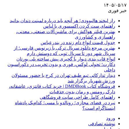
۱۴۰۵/۰۵/۱۷
خبر فوری
راز لبخند هالیوودی؛ هر آنچه باید درباره لمینت دندان بدانید
راهنمای ست کردن اکسسوری با لباس
بهترین فیلتر هواکش برای ماشین‌آلات صنعتی، معدنی،
راهسازی و کشاورزی
جدول قیمت انواع دام زنده در بندرعباس
بهترین مرجع دانلود سریال ترکی با زیرنویس فارسی؛ از
سریال شهر دور تا سریال تویی که دوستش دارم
انواع قاب بندی دیوار با گچبری پیش ساخته پلی یورتان
دکارت؛ تحولی لوکس، فوری و بدون تخریب در دکوراسیون
داخلی
دیدار تدارکاتی تیم طیف تهران در کرج با حضور مسئولان
ورزش شهریار برگزار شد
فروشگاه کتاب DMDBook | خرید کتاب فانتزی، عاشقانه،
دارک رومنس و رمان بدون حذفیات
راهنمای کامل طراحی سایت فروشگاهی
نبرد در فضای مجازی؛ رونالدو یا مسی؛ کدام‌یک پادشاه
اینستاگرام است؟
ورود
نوشته تصادفی