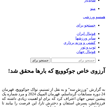
سایدبار
منو
همسو ورزشی
جستجو برای
فوتبال ایران
سایر ورزشها
کشتی و وزنه برداری
توپ و تور
فوتبال جهان
جستجو برای
آرزوی خاص جوکوویچ که بارها محقق شد!
به گزارش “ورزش سه” و به نقل از تسنیم، نواک جوکوویچ، قهرمان
24 دوره مسابقات گرنداسلم، قهرمان المپیک 2024 و مرد شماره یک
پیشین تنیس جهان اعتراف کرد که برای او اهمیت زیادی داشته که
فرزندانش، پسرش استفان و دخترش تارا، این فرصت را بیابند تا