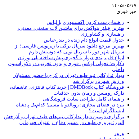
۱۴۰۵/۰۵/۱۷
خبر فوری
راهنمای ست کردن اکسسوری با لباس
بهترین فیلتر هواکش برای ماشین‌آلات صنعتی، معدنی،
راهسازی و کشاورزی
جدول قیمت انواع دام زنده در بندرعباس
بهترین مرجع دانلود سریال ترکی با زیرنویس فارسی؛ از
سریال شهر دور تا سریال تویی که دوستش دارم
انواع قاب بندی دیوار با گچبری پیش ساخته پلی یورتان
دکارت؛ تحولی لوکس، فوری و بدون تخریب در دکوراسیون
داخلی
دیدار تدارکاتی تیم طیف تهران در کرج با حضور مسئولان
ورزش شهریار برگزار شد
فروشگاه کتاب DMDBook | خرید کتاب فانتزی، عاشقانه،
دارک رومنس و رمان بدون حذفیات
راهنمای کامل طراحی سایت فروشگاهی
نبرد در فضای مجازی؛ رونالدو یا مسی؛ کدام‌یک پادشاه
اینستاگرام است؟
برگزاری دومین دیدار تدارکاتی تیم‌های طیف تهران و آذرخش
البرز؛ پیروزی طیف در مسیر دفاع از عنوان قهرمانی
ورود