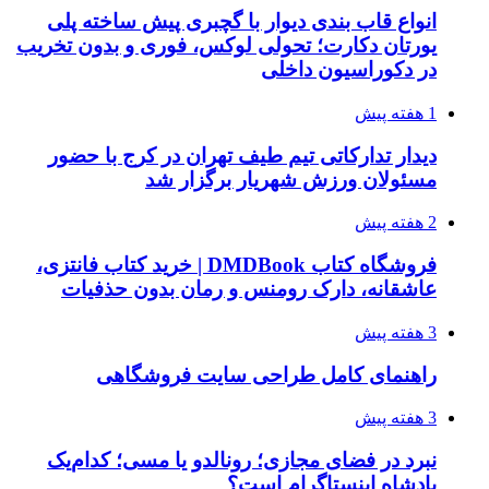
انواع قاب بندی دیوار با گچبری پیش ساخته پلی
یورتان دکارت؛ تحولی لوکس، فوری و بدون تخریب
در دکوراسیون داخلی
1 هفته پیش
دیدار تدارکاتی تیم طیف تهران در کرج با حضور
مسئولان ورزش شهریار برگزار شد
2 هفته پیش
فروشگاه کتاب DMDBook | خرید کتاب فانتزی،
عاشقانه، دارک رومنس و رمان بدون حذفیات
3 هفته پیش
راهنمای کامل طراحی سایت فروشگاهی
3 هفته پیش
نبرد در فضای مجازی؛ رونالدو یا مسی؛ کدام‌یک
پادشاه اینستاگرام است؟