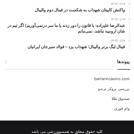
۱۴۰۴/۰۱/۱۹
واکنش کاپیتان شهداب به شکست در فینال دوم والیبال
۱۴۰۴/۰۱/۱۹
عبدالرضا علیزاده: یا قانون را دور زدند یا ما سر درنمی‌آوریم/ اگر تیم در
شان ارومیه نباشد، نمی‌مانم
۱۴۰۴/۰۱/۱۸
فینال لیگ برتر والیبال؛ شهداب یزد – فولاد سیرجان ایرانیان
پیوندها
bartarincasino.com
بررسی بروکر ترندو
صندوق طلا
وام فوری
کلیه حقوق متعلق به همسوورزشی می باشد