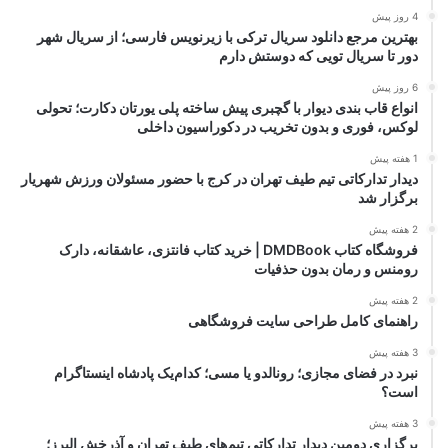
4 روز پیش
بهترین مرجع دانلود سریال ترکی با زیرنویس فارسی؛ از سریال شهر
دور تا سریال تویی که دوستش دارم
6 روز پیش
انواع قاب بندی دیوار با گچبری پیش ساخته پلی یورتان دکارت؛ تحولی
لوکس، فوری و بدون تخریب در دکوراسیون داخلی
1 هفته پیش
دیدار تدارکاتی تیم طیف تهران در کرج با حضور مسئولان ورزش شهریار
برگزار شد
2 هفته پیش
فروشگاه کتاب DMDBook | خرید کتاب فانتزی، عاشقانه، دارک
رومنس و رمان بدون حذفیات
2 هفته پیش
راهنمای کامل طراحی سایت فروشگاهی
3 هفته پیش
نبرد در فضای مجازی؛ رونالدو یا مسی؛ کدام‌یک پادشاه اینستاگرام
است؟
3 هفته پیش
برگزاری دومین دیدار تدارکاتی تیم‌های طیف تهران و آذرخش البرز؛