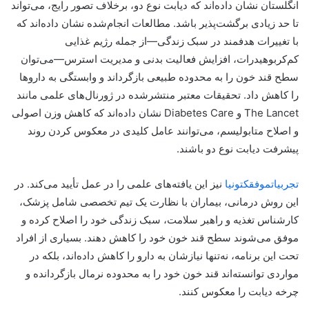
انگلستان نشان داده‌اند که دیابت نوع دو، برخلاف تصور رایج، می‌تواند
تا حد زیادی برگشت‌پذیر باشد. مطالعات انجام‌شده نشان داده‌اند که
با تغییرات هدفمند در سبک زندگی—از جمله رژیم غذایی
کم‌کربوهیدرات، افزایش فعالیت بدنی و مدیریت استرس—می‌توان
سطح قند خون را به محدوده طبیعی بازگرداند و وابستگی به داروها
را کاهش داد. تحقیقات معتبر منتشرشده در ژورنال‌های علمی مانند
The Lancet و Diabetes Care نشان داده‌اند که کاهش وزن اصولی
و اصلاح متابولیسم، می‌توانند عامل کلیدی در معکوس کردن روند
پیشرفت دیابت نوع دو باشند.
تجربیات
موفق
کتونیا
نیز این یافته‌های علمی را در عمل تأیید می‌کند. در
این روش درمانی، بیماران با نظارت یک تیم تخصصی شامل پزشک،
کارشناس تغذیه و راهبر سلامت، سبک زندگی خود را اصلاح کرده و
موفق می‌شوند سطح قند خون خود را کاهش دهند. بسیاری از افراد
تحت این برنامه، نه‌تنها نیازشان به دارو را کاهش داده‌اند، بلکه در
مواردی توانسته‌اند قند خون خود را به محدوده نرمال بازگردانده و
چرخه دیابت را معکوس کنند.