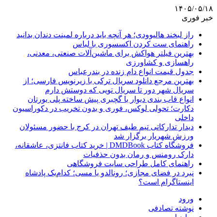
۱۴۰۵/۰۵/۱۸
خبر فوری
راز لبخند هالیوودی؛ هر آنچه باید درباره لمینت دندان بدانید
راهنمای ست کردن اکسسوری با لباس
بهترین فیلتر هواکش برای ماشین‌آلات صنعتی، معدنی،
راهسازی و کشاورزی
جدول قیمت انواع دام زنده در بندرعباس
بهترین مرجع دانلود سریال ترکی با زیرنویس فارسی؛ از
سریال شهر دور تا سریال تویی که دوستش دارم
انواع قاب بندی دیوار با گچبری پیش ساخته پلی یورتان
دکارت؛ تحولی لوکس، فوری و بدون تخریب در دکوراسیون
داخلی
دیدار تدارکاتی تیم طیف تهران در کرج با حضور مسئولان
ورزش شهریار برگزار شد
فروشگاه کتاب DMDBook | خرید کتاب فانتزی، عاشقانه،
دارک رومنس و رمان بدون حذفیات
راهنمای کامل طراحی سایت فروشگاهی
نبرد در فضای مجازی؛ رونالدو یا مسی؛ کدام‌یک پادشاه
اینستاگرام است؟
ورود
نوشته تصادفی