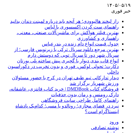
۱۴۰۵/۰۵/۱۹
خبر فوری
راز لبخند هالیوودی؛ هر آنچه باید درباره لمینت دندان بدانید
راهنمای ست کردن اکسسوری با لباس
بهترین فیلتر هواکش برای ماشین‌آلات صنعتی، معدنی،
راهسازی و کشاورزی
جدول قیمت انواع دام زنده در بندرعباس
بهترین مرجع دانلود سریال ترکی با زیرنویس فارسی؛ از
سریال شهر دور تا سریال تویی که دوستش دارم
انواع قاب بندی دیوار با گچبری پیش ساخته پلی یورتان
دکارت؛ تحولی لوکس، فوری و بدون تخریب در دکوراسیون
داخلی
دیدار تدارکاتی تیم طیف تهران در کرج با حضور مسئولان
ورزش شهریار برگزار شد
فروشگاه کتاب DMDBook | خرید کتاب فانتزی، عاشقانه،
دارک رومنس و رمان بدون حذفیات
راهنمای کامل طراحی سایت فروشگاهی
نبرد در فضای مجازی؛ رونالدو یا مسی؛ کدام‌یک پادشاه
اینستاگرام است؟
ورود
نوشته تصادفی