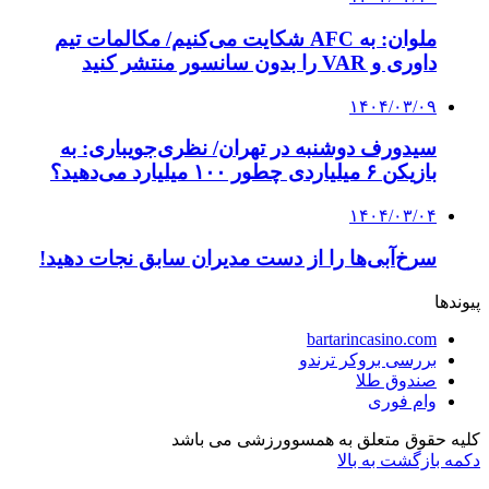
ملوان: به AFC شکایت می‌کنیم/ مکالمات تیم
داوری و VAR را بدون سانسور منتشر کنید
۱۴۰۴/۰۳/۰۹
سیدورف دوشنبه در تهران/ نظری‌جویباری: به
بازیکن ۶ میلیاردی چطور ۱۰۰ میلیارد می‌دهید؟
۱۴۰۴/۰۳/۰۴
سرخ‌آبی‌ها را از دست مدیران سابق نجات دهید!
پیوندها
bartarincasino.com
بررسی بروکر ترندو
صندوق طلا
وام فوری
کلیه حقوق متعلق به همسوورزشی می باشد
دکمه بازگشت به بالا