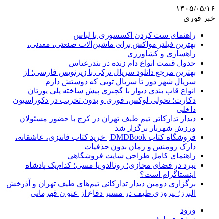
۱۴۰۵/۰۵/۱۶
خبر فوری
راهنمای ست کردن اکسسوری با لباس
بهترین فیلتر هواکش برای ماشین‌آلات صنعتی، معدنی،
راهسازی و کشاورزی
جدول قیمت انواع دام زنده در بندرعباس
بهترین مرجع دانلود سریال ترکی با زیرنویس فارسی؛ از
سریال شهر دور تا سریال تویی که دوستش دارم
انواع قاب بندی دیوار با گچبری پیش ساخته پلی یورتان
دکارت؛ تحولی لوکس، فوری و بدون تخریب در دکوراسیون
داخلی
دیدار تدارکاتی تیم طیف تهران در کرج با حضور مسئولان
ورزش شهریار برگزار شد
فروشگاه کتاب DMDBook | خرید کتاب فانتزی، عاشقانه،
دارک رومنس و رمان بدون حذفیات
راهنمای کامل طراحی سایت فروشگاهی
نبرد در فضای مجازی؛ رونالدو یا مسی؛ کدام‌یک پادشاه
اینستاگرام است؟
برگزاری دومین دیدار تدارکاتی تیم‌های طیف تهران و آذرخش
البرز؛ پیروزی طیف در مسیر دفاع از عنوان قهرمانی
ورود