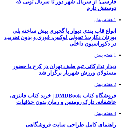
فارسی؛ از سریال شهر دور تا سریال تویی که
دوستش دارم
1 هفته پیش
انواع قاب بندی دیوار با گچبری پیش ساخته پلی
یورتان دکارت؛ تحولی لوکس، فوری و بدون تخریب
در دکوراسیون داخلی
1 هفته پیش
دیدار تدارکاتی تیم طیف تهران در کرج با حضور
مسئولان ورزش شهریار برگزار شد
2 هفته پیش
فروشگاه کتاب DMDBook | خرید کتاب فانتزی،
عاشقانه، دارک رومنس و رمان بدون حذفیات
3 هفته پیش
راهنمای کامل طراحی سایت فروشگاهی