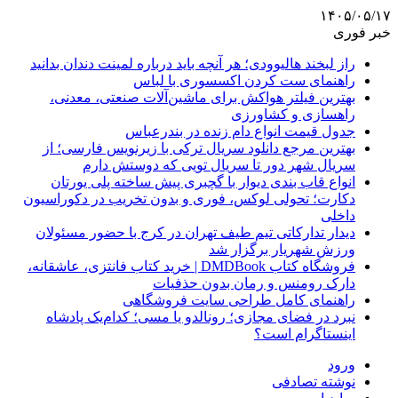
۱۴۰۵/۰۵/۱۷
خبر فوری
راز لبخند هالیوودی؛ هر آنچه باید درباره لمینت دندان بدانید
راهنمای ست کردن اکسسوری با لباس
بهترین فیلتر هواکش برای ماشین‌آلات صنعتی، معدنی،
راهسازی و کشاورزی
جدول قیمت انواع دام زنده در بندرعباس
بهترین مرجع دانلود سریال ترکی با زیرنویس فارسی؛ از
سریال شهر دور تا سریال تویی که دوستش دارم
انواع قاب بندی دیوار با گچبری پیش ساخته پلی یورتان
دکارت؛ تحولی لوکس، فوری و بدون تخریب در دکوراسیون
داخلی
دیدار تدارکاتی تیم طیف تهران در کرج با حضور مسئولان
ورزش شهریار برگزار شد
فروشگاه کتاب DMDBook | خرید کتاب فانتزی، عاشقانه،
دارک رومنس و رمان بدون حذفیات
راهنمای کامل طراحی سایت فروشگاهی
نبرد در فضای مجازی؛ رونالدو یا مسی؛ کدام‌یک پادشاه
اینستاگرام است؟
ورود
نوشته تصادفی