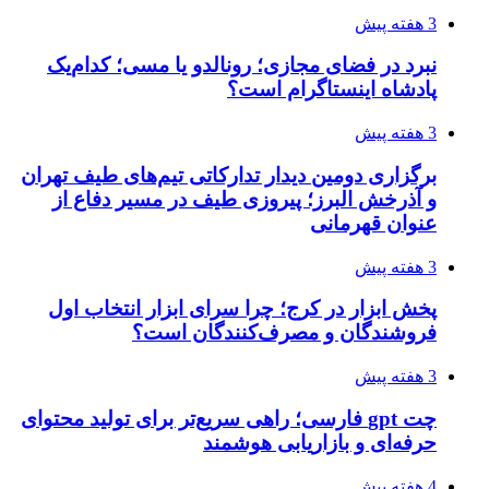
3 هفته پیش
نبرد در فضای مجازی؛ رونالدو یا مسی؛ کدام‌یک
پادشاه اینستاگرام است؟
3 هفته پیش
برگزاری دومین دیدار تدارکاتی تیم‌های طیف تهران
و آذرخش البرز؛ پیروزی طیف در مسیر دفاع از
عنوان قهرمانی
3 هفته پیش
پخش ابزار در کرج؛ چرا سرای ابزار انتخاب اول
فروشندگان و مصرف‌کنندگان است؟
3 هفته پیش
چت gpt فارسی؛ راهی سریع‌تر برای تولید محتوای
حرفه‌ای و بازاریابی هوشمند
4 هفته پیش