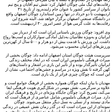
رقابت‌های لیگ ملی چوگان اظهار کرد: شش تیم آقایان و پنج تیم
بانوان از سراسر کشور با عنوان جام زاینده‌رود از تاریخ ۳۱
اردیبهشت تا دو خرداد در تنها زمین استاندارد چوگان اصفهان واقع
در دانشگاه صنعتی اصفهان برگزار خواهد شد، البته شروع این
رقابت‌ها به‌ علت گرمی هوا از عصر امروز ۳۰ اردیبهشت است.
وی افزود: چوگان ورزش باستانی ایران است که از دیرباز بین
ایرانیان و به‌ویژه نظامیان به‌دلیل آمادگی سوارکاران و اسب‌ها رواج
داشت. این ورزش با قدمت بیش از دو هزار و ۵۰۰ سال از کهن‌ترین
ورزش‌های ایرانیان محسوب می‌شود.
سرپرست هیئت چوگان استان اصفهان ادامه داد: چوگان بخشی از
میراث فرهنگی ناملموس ایران است که در ابعاد مختلف زندگی
ایرانیان تأثیرگذار بوده و از تأثیر این بازی در اشعار و داستان‌های
کهن گرفته تا نقش ویژه در مراسم و جشن‌های اجتماعی، نشان از
این است که چوگان چیزی فراتر از یک بازی است.
مهدیان با بیان اینکه چوگان همواره بخشی از فرهنگ جوامع است و
علاوه بر سرگرمی، نقش مهمی در شکل‌گیری هویت فرهنگی ایفا
می‌کند، تصریح کرد: چوگان جایگاه ویژه‌ای در تاریخ و فرهنگ ایران
دارد. میراث فرهنگی ناملموس شامل عناصری از فرهنگ است که
مادی نیستند و از نسلی به نسل دیگر منتقل می‌شوند. چوگان
نمونه‌ای از این میراث است که در گذر زمان نقش عمیقی در زندگی
ایرانیان ایفا کرده است. اهمیت این بازی نه تنها در ارزش تاریخی و