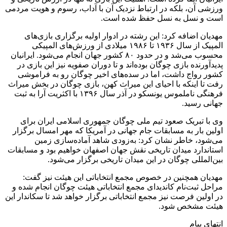
ورزشی آن، بلکه در ارتباط نزدیک آن با آداب، رسوم و هویت مردمی
است و نسل به نسل حفظ شده‌ است.
مهدیان اضافه کرد: این رشته در ادوار اولیه برگزاری بازی‌های
المپیک از سال ۱۹۳۶ تا ۱۹۸۶ میلادی از ورزش‌های المپیکی
محسوب می‌شد و در حدود ۸۰ کشور جهان انجام می‌شود. ایرانیان
پدیدآورنده بازی چوگان بوده‌اند و تا دوران صفویه نیز این بازی در
کشور رواج داشت، اما در سده‌های اخیر چوگان رو به فراموشی
رفت تا اینکه با احیای این میراث کهن، بازی چوگان در بخش میراث‌
فرهنگی ناملموس یونسکو در آذر سال ۱۳۹۶ با اکثریت آرا به ثبت
جهانی رسید.
وی با تبریک صعود تیم ملی چوگان جمهوری اسلامی ایران برای
اولین بار به مسابقات جام جهانی در آمریکا که مهر امسال برگزار
می‌شود، خاطر نشان کرد: به‌زودی شاهد آماده‌سازی زمین
استاندارد میدان تاریخی نقش جهان اصفهان خواهیم بود و مسابقات
بین‌المللی چوگان در این میدان تاریخی برگزار می‌شود.
مهدیان همچنین در خصوص مجمع انتخاباتی این هیئت نیز گفت:
مراحل ثبت‌نام کاندیدای مجمع انتخاباتی هیئت چوگان انجام شده و
در اولین فرصت نیز مجمع انتخاباتی برگزار خواهد شد تا سکاندار این
هیئت مشخص شود.
انتهای پیام