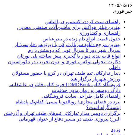
۱۴۰۵/۰۵/۱۶
خبر فوری
راهنمای ست کردن اکسسوری با لباس
بهترین فیلتر هواکش برای ماشین‌آلات صنعتی، معدنی،
راهسازی و کشاورزی
جدول قیمت انواع دام زنده در بندرعباس
بهترین مرجع دانلود سریال ترکی با زیرنویس فارسی؛ از
سریال شهر دور تا سریال تویی که دوستش دارم
انواع قاب بندی دیوار با گچبری پیش ساخته پلی یورتان
دکارت؛ تحولی لوکس، فوری و بدون تخریب در دکوراسیون
داخلی
دیدار تدارکاتی تیم طیف تهران در کرج با حضور مسئولان
ورزش شهریار برگزار شد
فروشگاه کتاب DMDBook | خرید کتاب فانتزی، عاشقانه،
دارک رومنس و رمان بدون حذفیات
راهنمای کامل طراحی سایت فروشگاهی
نبرد در فضای مجازی؛ رونالدو یا مسی؛ کدام‌یک پادشاه
اینستاگرام است؟
برگزاری دومین دیدار تدارکاتی تیم‌های طیف تهران و آذرخش
البرز؛ پیروزی طیف در مسیر دفاع از عنوان قهرمانی
ورود