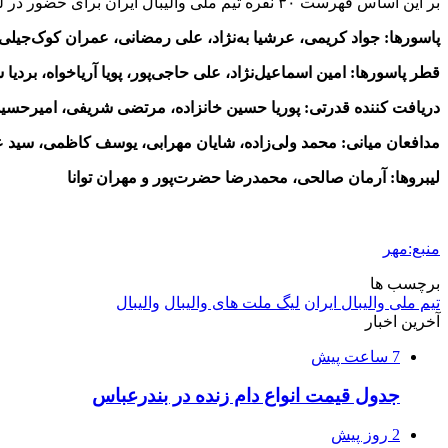
بر این اساس فهرست ۳۰
نفره
تیم ملی والیبال ایران برای حضور در لیگ ملت‌های وال
پاسورها: جواد کریمی، عرشیا به‌نژاد، علی رمضانی، عمران
کوک‌جیلی
قطر پاسورها: امین اسماعیل‌نژاد، علی حاجی‌پور، پویا
آریاخواه
، بردیا
دریافت کننده قدرتی: پوریا حسین خانزاده، مرتضی شریفی، امیرحس
مدافعان میانی: محمد ولی‌زاده‌، شایان مهرابی، یوسف کاظمی، سید
لیبروها
: آرمان صالحی، محمدرضا حضرت‌پور و مهران توانا
منبع:مهر
برچسب ها
تیم ملی والیبال ایران
لیگ ملت های والیبال
والیبال
آخرین اخبار
7 ساعت پیش
جدول قیمت انواع دام زنده در بندرعباس
2 روز پیش