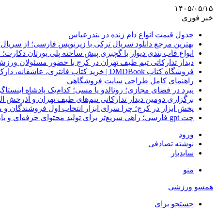
۱۴۰۵/۰۵/۱۵
خبر فوری
جدول قیمت انواع دام زنده در بندرعباس
بهترین مرجع دانلود سریال ترکی با زیرنویس فارسی؛ از سریال
انواع قاب بندی دیوار با گچبری پیش ساخته پلی یورتان دکارت
دیدار تدارکاتی تیم طیف تهران در کرج با حضور مسئولان ورزش
فروشگاه کتاب DMDBook | خرید کتاب فانتزی، عاشقانه، دارک رومنس و رمان بدون حذفیات
راهنمای کامل طراحی سایت فروشگاهی
نبرد در فضای مجازی؛ رونالدو یا مسی؛ کدام‌یک پادشاه اینستا
برگزاری دومین دیدار تدارکاتی تیم‌های طیف تهران و آذرخش ا
پخش ابزار در کرج؛ چرا سرای ابزار انتخاب اول فروشندگان 
چت gpt فارسی؛ راهی سریع‌تر برای تولید محتوای حرفه‌ای و بازاریابی هوشمند
ورود
نوشته تصادفی
سایدبار
منو
همسو ورزشی
جستجو برای