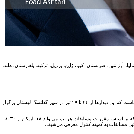
ز سایت فدراسیون والیبال، مرحله مقدماتی لیگ ملت‌های مردان سال ۲۰۲۵ با حضور ۱۸ تیم ایران، ایتالیا، آرژانتین، صربستان، کوبا، ژاپن، برزیل، ترکیه، بلغارستان، هلند،
گدانسگ
لهستان برگزار
مردان والیبال کشورمان را برای حضور در این رقابت‌ها اعلام کرد که بر اساس مقررات مسابقات هر تیم می‌تواند ۱۸ بازیکن از ۳۰ نفر