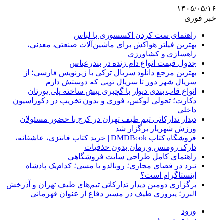
۱۴۰۵/۰۵/۱۶
خبر فوری
راهنمای ست کردن اکسسوری با لباس
بهترین فیلتر هواکش برای ماشین‌آلات صنعتی، معدنی،
راهسازی و کشاورزی
جدول قیمت انواع دام زنده در بندرعباس
بهترین مرجع دانلود سریال ترکی با زیرنویس فارسی؛ از
سریال شهر دور تا سریال تویی که دوستش دارم
انواع قاب بندی دیوار با گچبری پیش ساخته پلی یورتان
دکارت؛ تحولی لوکس، فوری و بدون تخریب در دکوراسیون
داخلی
دیدار تدارکاتی تیم طیف تهران در کرج با حضور مسئولان
ورزش شهریار برگزار شد
فروشگاه کتاب DMDBook | خرید کتاب فانتزی، عاشقانه،
دارک رومنس و رمان بدون حذفیات
راهنمای کامل طراحی سایت فروشگاهی
نبرد در فضای مجازی؛ رونالدو یا مسی؛ کدام‌یک پادشاه
اینستاگرام است؟
برگزاری دومین دیدار تدارکاتی تیم‌های طیف تهران و آذرخش
البرز؛ پیروزی طیف در مسیر دفاع از عنوان قهرمانی
ورود