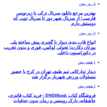
4 روز پیش
بهترین مرجع دانلود سریال ترکی با زیرنویس
فارسی؛ از سریال شهر دور تا سریال تویی که
دوستش دارم
6 روز پیش
انواع قاب بندی دیوار با گچبری پیش ساخته پلی
یورتان دکارت؛ تحولی لوکس، فوری و بدون تخریب
در دکوراسیون داخلی
1 هفته پیش
دیدار تدارکاتی تیم طیف تهران در کرج با حضور
مسئولان ورزش شهریار برگزار شد
2 هفته پیش
فروشگاه کتاب DMDBook | خرید کتاب فانتزی،
عاشقانه، دارک رومنس و رمان بدون حذفیات