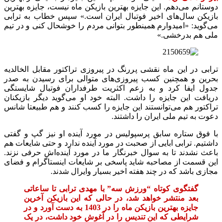
دوستانم می‌دهم. این جایزه بهترین بازیکن ماه نیست، جایزه بهترین
بازیکن سال‌های اخیر فوتبال ایران است.» سپس خطاب به ترابی
می‌گوید: «امیدوارم همینطور بتوانی مردم را خوشحال کنی و در تیم
ملی هم بدرخشی.»
ترابی در این ماه نقشی پررنگ در پیروزی تراکتور مقابل الخالدیه
بحرین و همچنین کسب پیروزی‌های متوالی برای رسیدن به صدر
جدول ایفا کرد و به زعم اکثریت طرفداران فوتبال شایستگی
دریافت این جایزه را داشت. البته خود او می‌گوید دیگر بازیکنان
تراکتور هم می‌توانستند این جایزه را کسب کنند و هم طبیعتا شانس
دعوت به تیم ملی ایران را داشتند.
با فوق ستاره سابق پرسپولیس در مورد آینده او نیز گپ و گفتی
داشتیم. ترابی ابایی از صحبت در مورد آینده ندارد و حتی شایعات هم
باعث نشدند تا به سوال خبرنگار ما در مورد آینده‌اش حرفی نزند.
این قسمت از مصاحبه شاید پاسخی بر شایعات اینستاگرام و فضای
مجازی باشد که در چند هفته اخیر بسیار وایرال شدند.
گفتگوی کوتاه “ورزش سه” با مهدی ترابی تا ساعاتی
بعد منتشر خواهد شد، در حالی که این بازیکن آخرین
جایزه بهترین بازیکن ماه را در 1403 به دست آورد و در
شرایطی که این تندیس را در آغوش خود داشت، در یک