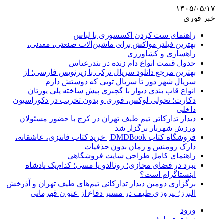
۱۴۰۵/۰۵/۱۷
خبر فوری
راهنمای ست کردن اکسسوری با لباس
بهترین فیلتر هواکش برای ماشین‌آلات صنعتی، معدنی،
راهسازی و کشاورزی
جدول قیمت انواع دام زنده در بندرعباس
بهترین مرجع دانلود سریال ترکی با زیرنویس فارسی؛ از
سریال شهر دور تا سریال تویی که دوستش دارم
انواع قاب بندی دیوار با گچبری پیش ساخته پلی یورتان
دکارت؛ تحولی لوکس، فوری و بدون تخریب در دکوراسیون
داخلی
دیدار تدارکاتی تیم طیف تهران در کرج با حضور مسئولان
ورزش شهریار برگزار شد
فروشگاه کتاب DMDBook | خرید کتاب فانتزی، عاشقانه،
دارک رومنس و رمان بدون حذفیات
راهنمای کامل طراحی سایت فروشگاهی
نبرد در فضای مجازی؛ رونالدو یا مسی؛ کدام‌یک پادشاه
اینستاگرام است؟
برگزاری دومین دیدار تدارکاتی تیم‌های طیف تهران و آذرخش
البرز؛ پیروزی طیف در مسیر دفاع از عنوان قهرمانی
ورود