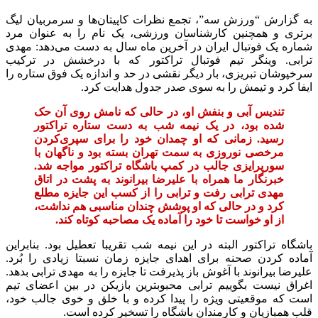
به گزارش “ورزش سه”، تجمع نظرات کاپیتان‌ها و سرمربیان لیگ
برتری و همچنین کارشناسان ورزشی، یک نام را به عنوان مرد
شماره یک فوتبال ایران در آخرین ماه سال به دست می‌دهد: مهدی
ترابی. وینگر تیم فوتبال تراکتور که با درخشش در ترکیب
سرخپوشان تبریزی، بار دیگر نقشی در حد و اندازه یک فوق ستاره را
ایفا کرد و تیمش را به سوی صدر جدول هدایت کرد.
تندیس آبی و بنفش او، در حالی که نامش روی آن حک
شده بود، در یک نیمه شب به دست ستاره تراکتور
رسید. زمانی که او چمدان خود را برای سپری‌کردن
مرخصی نوروزی به سمت تهران بسته بود و ناگهان با
سورپرایزی جالب در کمپ باشگاه تراکتور مواجه شد.
خبرنگار ما همراه با علیرضا بیرانوند به پشت در اتاق
مهدی ترابی رفت و ترابی را از کسب این جایزه مطلع
کرد و در حالی که او پوشش چندان مناسبی هم نداشت،
از او خواست تا خود را آماده یک مصاحبه کوتاه کند.
باشگاه تراکتور البته در این نیمه شب تقریبا تعطیل بود. بنابراین
آماده کردن صحنه برای اهدای جایزه زمان نسبتا زیادی را بُرد.
علیرضا بیرانوند با آغوش باز پذیرفت تا جایزه را به مهدی ترابی بدهد.
اغراق نیست بگوییم ترابی محبوبترین بازیکن در بین اعضای تیم
است که موقعیتی ویژه را پیدا کرده و با خلق و خوی جالب خود،
قلب همبازیان و کارمندان باشگاه را تسخیر کرده است.