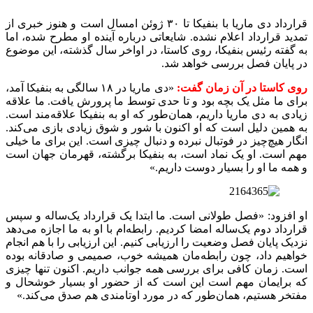
قرارداد دی ماریا با بنفیکا تا ۳۰ ژوئن امسال است و هنوز خبری از
تمدید قرارداد اعلام نشده. شایعاتی درباره آینده او مطرح شده، اما
به گفته رئیس بنفیکا، روی کاستا، در اواخر سال گذشته، این موضوع
در پایان فصل بررسی خواهد شد.
روی کاستا در آن زمان گفت:
«دی ماریا در ۱۸ سالگی به بنفیکا آمد،
برای ما مثل یک بچه بود و تا حدی توسط ما پرورش یافت. ما علاقه
زیادی به دی ماریا داریم، همان‌طور که او به بنفیکا علاقه‌مند است.
به همین دلیل است که او اکنون با شور و شوق زیادی بازی می‌کند.
انگار هیچ‌چیز در فوتبال نبرده و دنبال چیزی است. این برای ما خیلی
مهم است. او یک نماد است، به بنفیکا برگشته، قهرمان جهان است
و همه ما او را بسیار دوست داریم.»
او افزود: «فصل طولانی است. ما ابتدا یک قرارداد یک‌ساله و سپس
قرارداد دوم یک‌ساله امضا کردیم. رابطه‌ام با او به ما اجازه می‌دهد
نزدیک پایان فصل وضعیت را ارزیابی کنیم. این ارزیابی را با هم انجام
خواهیم داد، چون رابطه‌مان همیشه خوب، صمیمی و صادقانه بوده
است. زمان کافی برای بررسی همه جوانب داریم. اکنون تنها چیزی
که برایمان مهم است این است که از حضور او بسیار خوشحال و
مفتخر هستیم، همان‌طور که در مورد اوتامندی هم صدق می‌کند.»