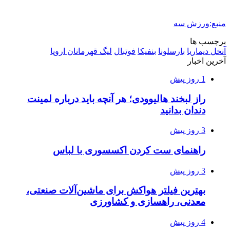
منبع:ورزش سه
برچسب ها
آنخل دیماریا
بارسلونا
بنفیکا
فوتبال
لیگ قهرمانان اروپا
آخرین اخبار
1 روز پیش
راز لبخند هالیوودی؛ هر آنچه باید درباره لمینت
دندان بدانید
3 روز پیش
راهنمای ست کردن اکسسوری با لباس
3 روز پیش
بهترین فیلتر هواکش برای ماشین‌آلات صنعتی،
معدنی، راهسازی و کشاورزی
4 روز پیش