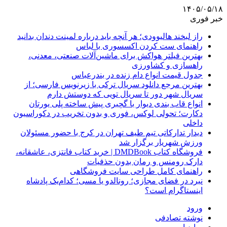
۱۴۰۵/۰۵/۱۸
خبر فوری
راز لبخند هالیوودی؛ هر آنچه باید درباره لمینت دندان بدانید
راهنمای ست کردن اکسسوری با لباس
بهترین فیلتر هواکش برای ماشین‌آلات صنعتی، معدنی،
راهسازی و کشاورزی
جدول قیمت انواع دام زنده در بندرعباس
بهترین مرجع دانلود سریال ترکی با زیرنویس فارسی؛ از
سریال شهر دور تا سریال تویی که دوستش دارم
انواع قاب بندی دیوار با گچبری پیش ساخته پلی یورتان
دکارت؛ تحولی لوکس، فوری و بدون تخریب در دکوراسیون
داخلی
دیدار تدارکاتی تیم طیف تهران در کرج با حضور مسئولان
ورزش شهریار برگزار شد
فروشگاه کتاب DMDBook | خرید کتاب فانتزی، عاشقانه،
دارک رومنس و رمان بدون حذفیات
راهنمای کامل طراحی سایت فروشگاهی
نبرد در فضای مجازی؛ رونالدو یا مسی؛ کدام‌یک پادشاه
اینستاگرام است؟
ورود
نوشته تصادفی