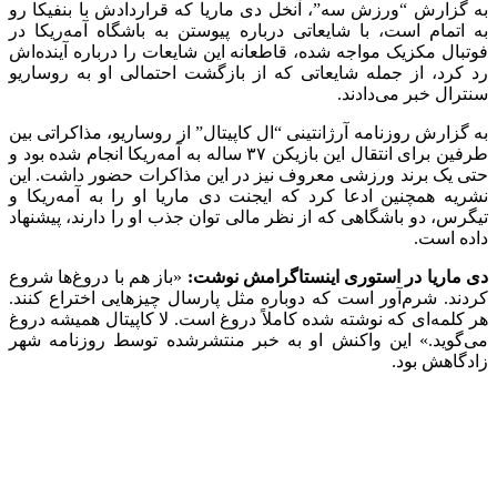
به گزارش “ورزش سه”، آنخل دی ماریا که قراردادش با بنفیکا رو
به اتمام است، با شایعاتی درباره پیوستن به باشگاه آمه‌ریکا در
فوتبال مکزیک مواجه شده، قاطعانه این شایعات را درباره آینده‌اش
رد کرد، از جمله شایعاتی که از بازگشت احتمالی او به روساریو
سنترال خبر می‌دادند.
به گزارش روزنامه آرژانتینی “ال کاپیتال” از روساریو، مذاکراتی بین
طرفین برای انتقال این بازیکن ۳۷ ساله به آمه‌ریکا انجام شده بود و
حتی یک برند ورزشی معروف نیز در این مذاکرات حضور داشت. این
نشریه همچنین ادعا کرد که ایجنت دی ماریا او را به آمه‌ریکا و
تیگرس، دو باشگاهی که از نظر مالی توان جذب او را دارند، پیشنهاد
داده است.
دی ماریا در استوری اینستاگرامش نوشت:
«باز هم با دروغ‌ها شروع
کردند. شرم‌آور است که دوباره مثل پارسال چیزهایی اختراع کنند.
هر کلمه‌ای که نوشته شده کاملاً دروغ است. لا کاپیتال همیشه دروغ
می‌گوید.» این واکنش او به خبر منتشرشده توسط روزنامه شهر
زادگاهش بود.