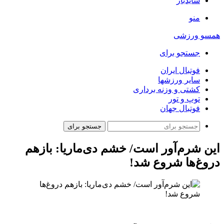
سایدبار
منو
همسو ورزشی
جستجو برای
فوتبال ایران
سایر ورزشها
کشتی و وزنه برداری
توپ و تور
فوتبال جهان
جستجو برای
این شرم‌آور است/ خشم دی‌ماریا: بازهم
دروغ‌ها شروع شد!