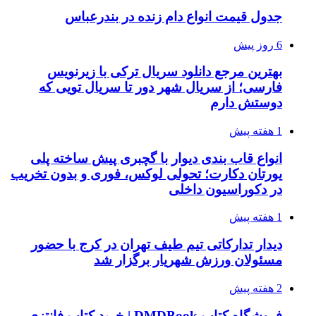
جدول قیمت انواع دام زنده در بندرعباس
6 روز پیش
بهترین مرجع دانلود سریال ترکی با زیرنویس
فارسی؛ از سریال شهر دور تا سریال تویی که
دوستش دارم
1 هفته پیش
انواع قاب بندی دیوار با گچبری پیش ساخته پلی
یورتان دکارت؛ تحولی لوکس، فوری و بدون تخریب
در دکوراسیون داخلی
1 هفته پیش
دیدار تدارکاتی تیم طیف تهران در کرج با حضور
مسئولان ورزش شهریار برگزار شد
2 هفته پیش
فروشگاه کتاب DMDBook | خرید کتاب فانتزی،