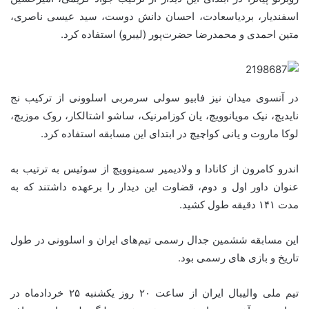
اسفندیار، بردیاسعادت، احسان دانش دوست، سید عیسی ناصری،
متین احمدی و محمدرضا حضرت‌پور (لیبرو) استفاده کرد.
در آنسوی میدان نیز فابیو سولی سرمربی اسلوونی از ترکیب نج
نایدیچ، نیک مویانوویچ، یان کوزامرنیک، ساشو اشتالکار، روک موزیچ،
لوکا ماروت و یانی کواچیچ در ابتدای این مسابقه استفاده کرد.
اندرو کامرون از کانادا و ولادیمیر سمینوویچ از سوئیس به ترتیب به
عنوان داور اول و دوم، قضاوت این دیدار را برعهده داشتند که به
مدت ۱۴۱ دقیقه طول کشید.
این مسابقه ششمین جدال رسمی تیم‌های ایران و اسلوونی در طول
تاریخ و بازی های رسمی بود.
تیم ملی والیبال ایران از ساعت ۲۰ روز یکشنبه ۲۵ خردادماه در