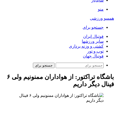
سایدبار
منو
همسو ورزشی
جستجو برای
فوتبال ایران
سایر ورزشها
کشتی و وزنه برداری
توپ و تور
فوتبال جهان
جستجو برای
باشگاه تراکتور: از هواداران ممنونیم ولی ۶
فینال دیگر داریم