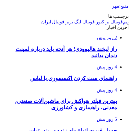
منبع:مهر
برچسب ها
تیم‌فوتبال تراکتور
فوتبال
لیگ برتر فوتبال ایران
آخرین اخبار
2 روز پیش
راز لبخند هالیوودی؛ هر آنچه باید درباره لمینت
دندان بدانید
4 روز پیش
راهنمای ست کردن اکسسوری با لباس
4 روز پیش
بهترین فیلتر هواکش برای ماشین‌آلات صنعتی،
معدنی، راهسازی و کشاورزی
5 روز پیش
جدول قیمت انواع دام زنده در بندرعباس