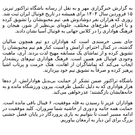
به گزارش خبرگزاری مهر و به نقل از رسانه باشگاه تراکتور تبریز،
۱۵ فروردین سال ۱۴۰۴ برای همیشه در تاریخ فوتبال ایران ثبت شد.
روزی که هزاران نفر دوشادوش هم، تیم محبوبشان را تشویق کرده
و با اجرای طرح‌های مختلف، جلوه‌ای بی‌نظیر از شور، هیجان و
فرهنگ هواداری را در کلاس جهانی به فوتبال آسیا نشان دادند.
جای بسی خرسندی است که هواداران دو تیم همچون سالیان
گذشته، در کمال احترام، آرامش و امنیت کنار هم تیم محبوبشان را
تشویق کرده و از تماشای یک مسابقه مهیج لذت بردند. آری، ماهیت
وجودی فوتبال هم همین است. فرهنگ هواداری تیم‌های ریشه‌دار
ایجاب می‌کند که تماشاگران از اهانت، هتک حرمت و پرتاب اشیا
پرهیز کرده و صرفاً به تشویق تیم خود بپردازند.
باشگاه تراکتور ضمن تشکر از حمایت بی‌بدیل هوادارانش، از ده‌ها
هزار هواداری که به دلیل تکمیل ظرفیت، بیرون ورزشگاه مانده و به
خانه‌هایشان بازگشتند؛ عذرخواهی می‌کند.
هواداران عزیز تا رسیدن به قله موفقیت، ۶ فینال باقی مانده است.
حمایت همه جانبه و دوری از حاشیه شما سروران، کلید موفقیت در
ادامه مسیر است تا بتوانیم به یاری پروردگار در پایان فصل جشنی
بزرگ برای این دیار به ارمغان بیاوریم.