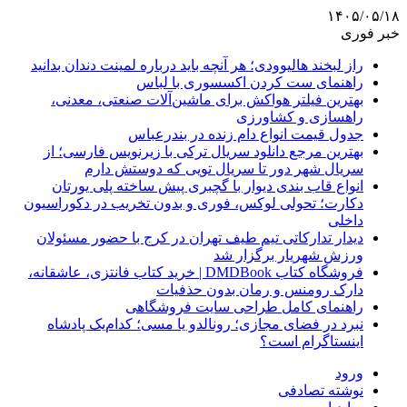
۱۴۰۵/۰۵/۱۸
خبر فوری
راز لبخند هالیوودی؛ هر آنچه باید درباره لمینت دندان بدانید
راهنمای ست کردن اکسسوری با لباس
بهترین فیلتر هواکش برای ماشین‌آلات صنعتی، معدنی،
راهسازی و کشاورزی
جدول قیمت انواع دام زنده در بندرعباس
بهترین مرجع دانلود سریال ترکی با زیرنویس فارسی؛ از
سریال شهر دور تا سریال تویی که دوستش دارم
انواع قاب بندی دیوار با گچبری پیش ساخته پلی یورتان
دکارت؛ تحولی لوکس، فوری و بدون تخریب در دکوراسیون
داخلی
دیدار تدارکاتی تیم طیف تهران در کرج با حضور مسئولان
ورزش شهریار برگزار شد
فروشگاه کتاب DMDBook | خرید کتاب فانتزی، عاشقانه،
دارک رومنس و رمان بدون حذفیات
راهنمای کامل طراحی سایت فروشگاهی
نبرد در فضای مجازی؛ رونالدو یا مسی؛ کدام‌یک پادشاه
اینستاگرام است؟
ورود
نوشته تصادفی