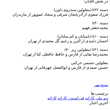
در بخش آقایان:
دسته k۲۲ (معلولین سندروم داون)
فرزاد صفوی از آذربایجان شرقی و سجاد عموپور از مازندران
دسته k۳۰
محمدجعفر فهیم
دسته k۱۰ (نابینایان و کم بینایان)
احسان دلبندی از البرز و رحیم گل محمدی از تهران
دسته k۲۱ (معلولین زیر ۷۰)
محمدرضا بقایی از فارس و حافظ حافظی کیا از تهران
معلولین جسمی حرکتی
حسین صمدی از فارس و ابوالفضل چهرقانی از تهران
منبع:مهر
برچسب ها
تیم ملی کاراته
فدراسیون کاراته
کاراته
آخرین اخبار