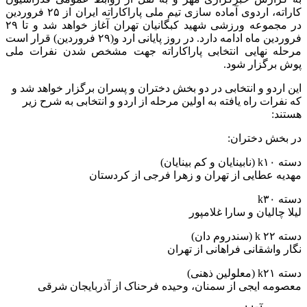
کاراته، اردوی آماده سازی تیم ملی پاراکاراته ایران از ۲۵ فروردین
در مجموعه ورزشی شهید کبگانیان تهران آغاز خواهد شد و تا ۲۹
فروردین ماه ادامه دارد. در روز پایانی ارد و(۲۹ فروردین) قرار است
مرحله نهایی انتخابی پاراکاراته جهت مشخص شدن نفرات ملی
پوش برگزار شود.
این اردو و انتخابی در دو بخش دختران و پسران برگزار خواهد شد و
که نفرات راه یافته به اولین مرحله از اردو و انتخابی به شرح زیر
هستند:
در بخش دختران:
دسته k۱۰ (نابینایان و کم بینایان)
مهدیه عطایی از تهران و زهرا فرجی از کردستان
دسته k۳۰
لیلا چالیان و سارا غلامپور
دسته k ۲۲ (سندروم دان)
نگار واشقانی فراهانی از تهران
دسته k۲۱ (معلولین ذهنی)
معصومه ایجی از سمنان، وحیده فرحناک از آذربایجان شرقی