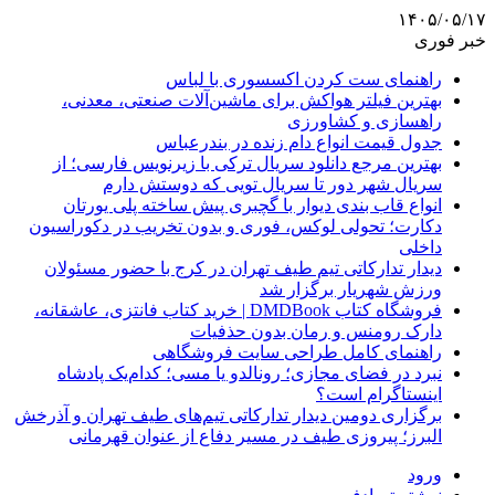
۱۴۰۵/۰۵/۱۷
خبر فوری
راهنمای ست کردن اکسسوری با لباس
بهترین فیلتر هواکش برای ماشین‌آلات صنعتی، معدنی،
راهسازی و کشاورزی
جدول قیمت انواع دام زنده در بندرعباس
بهترین مرجع دانلود سریال ترکی با زیرنویس فارسی؛ از
سریال شهر دور تا سریال تویی که دوستش دارم
انواع قاب بندی دیوار با گچبری پیش ساخته پلی یورتان
دکارت؛ تحولی لوکس، فوری و بدون تخریب در دکوراسیون
داخلی
دیدار تدارکاتی تیم طیف تهران در کرج با حضور مسئولان
ورزش شهریار برگزار شد
فروشگاه کتاب DMDBook | خرید کتاب فانتزی، عاشقانه،
دارک رومنس و رمان بدون حذفیات
راهنمای کامل طراحی سایت فروشگاهی
نبرد در فضای مجازی؛ رونالدو یا مسی؛ کدام‌یک پادشاه
اینستاگرام است؟
برگزاری دومین دیدار تدارکاتی تیم‌های طیف تهران و آذرخش
البرز؛ پیروزی طیف در مسیر دفاع از عنوان قهرمانی
ورود