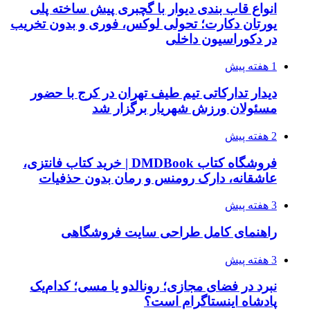
انواع قاب بندی دیوار با گچبری پیش ساخته پلی
یورتان دکارت؛ تحولی لوکس، فوری و بدون تخریب
در دکوراسیون داخلی
1 هفته پیش
دیدار تدارکاتی تیم طیف تهران در کرج با حضور
مسئولان ورزش شهریار برگزار شد
2 هفته پیش
فروشگاه کتاب DMDBook | خرید کتاب فانتزی،
عاشقانه، دارک رومنس و رمان بدون حذفیات
3 هفته پیش
راهنمای کامل طراحی سایت فروشگاهی
3 هفته پیش
نبرد در فضای مجازی؛ رونالدو یا مسی؛ کدام‌یک
پادشاه اینستاگرام است؟