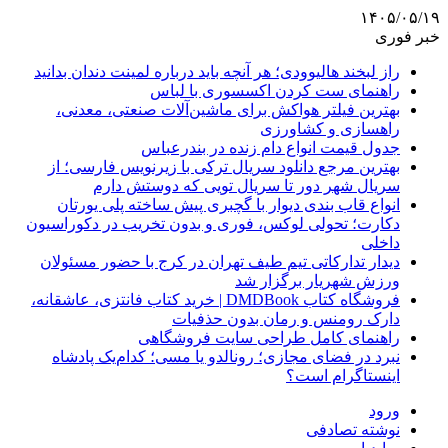
۱۴۰۵/۰۵/۱۹
خبر فوری
راز لبخند هالیوودی؛ هر آنچه باید درباره لمینت دندان بدانید
راهنمای ست کردن اکسسوری با لباس
بهترین فیلتر هواکش برای ماشین‌آلات صنعتی، معدنی،
راهسازی و کشاورزی
جدول قیمت انواع دام زنده در بندرعباس
بهترین مرجع دانلود سریال ترکی با زیرنویس فارسی؛ از
سریال شهر دور تا سریال تویی که دوستش دارم
انواع قاب بندی دیوار با گچبری پیش ساخته پلی یورتان
دکارت؛ تحولی لوکس، فوری و بدون تخریب در دکوراسیون
داخلی
دیدار تدارکاتی تیم طیف تهران در کرج با حضور مسئولان
ورزش شهریار برگزار شد
فروشگاه کتاب DMDBook | خرید کتاب فانتزی، عاشقانه،
دارک رومنس و رمان بدون حذفیات
راهنمای کامل طراحی سایت فروشگاهی
نبرد در فضای مجازی؛ رونالدو یا مسی؛ کدام‌یک پادشاه
اینستاگرام است؟
ورود
نوشته تصادفی