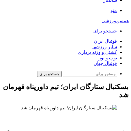
سایدبار
منو
همسو ورزشی
جستجو برای
فوتبال ایران
سایر ورزشها
کشتی و وزنه برداری
توپ و تور
فوتبال جهان
جستجو برای
بسکتبال ستارگان ایران؛ تیم داورپناه قهرمان
شد