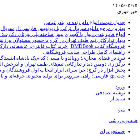
۱۴۰۵/۰۵/۱۵
خبر فوری
جدول قیمت انواع دام زنده در بندرعباس
بهترین مرجع دانلود سریال ترکی با زیرنویس فارسی؛ از سریال
انواع قاب بندی دیوار با گچبری پیش ساخته پلی یورتان دکارت
دیدار تدارکاتی تیم طیف تهران در کرج با حضور مسئولان ورزش
فروشگاه کتاب DMDBook | خرید کتاب فانتزی، عاشقانه، دارک رومنس و رمان بدون حذفیات
راهنمای کامل طراحی سایت فروشگاهی
نبرد در فضای مجازی؛ رونالدو یا مسی؛ کدام‌یک پادشاه اینستا
برگزاری دومین دیدار تدارکاتی تیم‌های طیف تهران و آذرخش ا
پخش ابزار در کرج؛ چرا سرای ابزار انتخاب اول فروشندگان 
چت gpt فارسی؛ راهی سریع‌تر برای تولید محتوای حرفه‌ای و بازاریابی هوشمند
ورود
نوشته تصادفی
سایدبار
منو
همسو ورزشی
جستجو برای