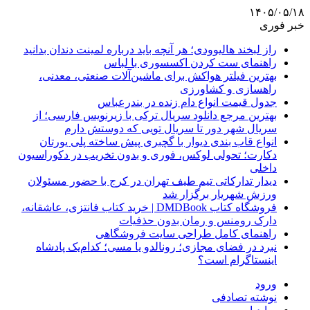
۱۴۰۵/۰۵/۱۸
خبر فوری
راز لبخند هالیوودی؛ هر آنچه باید درباره لمینت دندان بدانید
راهنمای ست کردن اکسسوری با لباس
بهترین فیلتر هواکش برای ماشین‌آلات صنعتی، معدنی،
راهسازی و کشاورزی
جدول قیمت انواع دام زنده در بندرعباس
بهترین مرجع دانلود سریال ترکی با زیرنویس فارسی؛ از
سریال شهر دور تا سریال تویی که دوستش دارم
انواع قاب بندی دیوار با گچبری پیش ساخته پلی یورتان
دکارت؛ تحولی لوکس، فوری و بدون تخریب در دکوراسیون
داخلی
دیدار تدارکاتی تیم طیف تهران در کرج با حضور مسئولان
ورزش شهریار برگزار شد
فروشگاه کتاب DMDBook | خرید کتاب فانتزی، عاشقانه،
دارک رومنس و رمان بدون حذفیات
راهنمای کامل طراحی سایت فروشگاهی
نبرد در فضای مجازی؛ رونالدو یا مسی؛ کدام‌یک پادشاه
اینستاگرام است؟
ورود
نوشته تصادفی