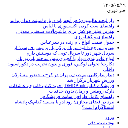
۱۴۰۵/۰۵/۱۹
خبر فوری
راز لبخند هالیوودی؛ هر آنچه باید درباره لمینت دندان بدانید
راهنمای ست کردن اکسسوری با لباس
بهترین فیلتر هواکش برای ماشین‌آلات صنعتی، معدنی،
راهسازی و کشاورزی
جدول قیمت انواع دام زنده در بندرعباس
بهترین مرجع دانلود سریال ترکی با زیرنویس فارسی؛ از
سریال شهر دور تا سریال تویی که دوستش دارم
انواع قاب بندی دیوار با گچبری پیش ساخته پلی یورتان
دکارت؛ تحولی لوکس، فوری و بدون تخریب در دکوراسیون
داخلی
دیدار تدارکاتی تیم طیف تهران در کرج با حضور مسئولان
ورزش شهریار برگزار شد
فروشگاه کتاب DMDBook | خرید کتاب فانتزی، عاشقانه،
دارک رومنس و رمان بدون حذفیات
راهنمای کامل طراحی سایت فروشگاهی
نبرد در فضای مجازی؛ رونالدو یا مسی؛ کدام‌یک پادشاه
اینستاگرام است؟
ورود
نوشته تصادفی