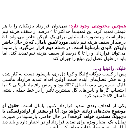
همچنین محدودیتی وجود دارد:
نمی‌توان قرارداد بازیکنان را با هر
قیمتی تمدید کرد. این تمدیدها حداکثر تا 4 درصد از سقف هزینه تیم
مجاز است و به‌صورت استثنایی، برای یک بازیکن خاص می‌تواند تا 8
درصد از سقف هزینه تیم باشد.
مورد لامین یامال، که در حال حاضر
بازیکن کلیدی بارسلونا است، در دسته دوم قرار می‌گیرد
. بارسلونا
می‌تواند قرارداد او را تا 8 درصد از سقف هزینه تیم تمدید کند، اما
باید در طول فصل این مبلغ را جبران کند.
فلیک، رافینیا و….
پس از کسب دوگانه لالیگا و کوپا دل ری، بارسلونا دست به کار شده
و به فکر فصل‌های آینده است. اولین اقدام تمدید قرارداد هانسی
فلیک، سرمربی تیم، تا سال 2027 بود و سپس رافینیا، بازیکنی که با
احتساب گل‌ها و پاس‌های گل بیشترین تأثیر را در خط حمله داشته،
تا سال 2028 تمدید کرد.
یکی از اهداف بعدی تمدید قرارداد لامین یامال است
. حقوق او
موضوع بحث‌های زیادی خواهد بود. آیا او بیشتر از لواندوفسکی یا
دی‌یونگ دستمزد خواهد گرفت؟
در حال حاضر، بارسلونا در صورت
تمایل، یک امتیاز ویژه برای تمدید قرارداد او در اختیار دارد و باید دید
آیا از این فرصت استفاده خواهد کرد یا خیر.