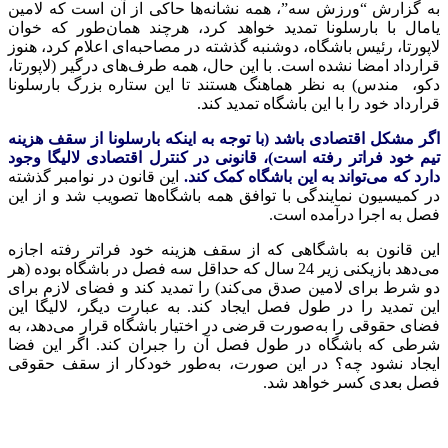
به گزارش “ورزش سه”، همه نشانه‌ها حاکی از آن است که لامین
یامال با بارسلونا تمدید خواهد کرد، هرچند همان‌طور که خوان
لاپورتا، رئیس باشگاه، دوشنبه گذشته در مصاحبه‌ای اعلام کرد، هنوز
قرارداد امضا نشده است. با این حال، همه طرف‌های درگیر (لاپورتا،
دکو، مندس) به نظر هماهنگ هستند تا این ستاره بزرگ بارسلونا
قرارداد خود را با این باشگاه تمدید کند.
اگر مشکل اقتصادی باشد (با توجه به اینکه بارسلونا از سقف هزینه
تیم خود فراتر رفته است)، قانونی در کنترل اقتصادی لالیگا وجود
دارد که می‌تواند به این باشگاه کمک کند.
این قانون در نوامبر گذشته
در کمیسیون نمایندگی با توافق همه باشگاه‌ها تصویب شد و از این
فصل به اجرا درآمده است.
این قانون به باشگاهی که از سقف هزینه خود فراتر رفته اجازه
می‌دهد بازیکنی زیر 24 سال که حداقل سه فصل در باشگاه بوده (هر
دو شرط برای لامین صدق می‌کند) را تمدید کند و فضای لازم برای
این تمدید را در طول فصل ایجاد کند. به عبارت دیگر، لالیگا این
فضای حقوقی را به‌صورت قرضی در اختیار باشگاه قرار می‌دهد، به
شرطی که باشگاه در طول فصل آن را جبران کند. اگر این فضا
ایجاد نشود چه؟ در این صورت، به‌طور خودکار از سقف حقوقی
فصل بعدی کسر خواهد شد.