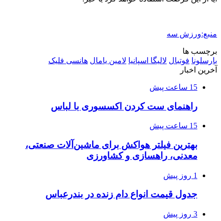
منبع:ورزش سه
برچسب ها
بارسلونا
فوتبال
لالیگا اسپانیا
لامین یامال
هانسی فلیک
آخرین اخبار
15 ساعت پیش
راهنمای ست کردن اکسسوری با لباس
15 ساعت پیش
بهترین فیلتر هواکش برای ماشین‌آلات صنعتی،
معدنی، راهسازی و کشاورزی
1 روز پیش
جدول قیمت انواع دام زنده در بندرعباس
3 روز پیش