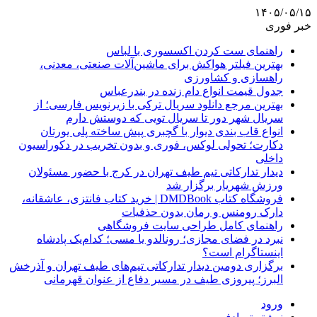
۱۴۰۵/۰۵/۱۵
خبر فوری
راهنمای ست کردن اکسسوری با لباس
بهترین فیلتر هواکش برای ماشین‌آلات صنعتی، معدنی،
راهسازی و کشاورزی
جدول قیمت انواع دام زنده در بندرعباس
بهترین مرجع دانلود سریال ترکی با زیرنویس فارسی؛ از
سریال شهر دور تا سریال تویی که دوستش دارم
انواع قاب بندی دیوار با گچبری پیش ساخته پلی یورتان
دکارت؛ تحولی لوکس، فوری و بدون تخریب در دکوراسیون
داخلی
دیدار تدارکاتی تیم طیف تهران در کرج با حضور مسئولان
ورزش شهریار برگزار شد
فروشگاه کتاب DMDBook | خرید کتاب فانتزی، عاشقانه،
دارک رومنس و رمان بدون حذفیات
راهنمای کامل طراحی سایت فروشگاهی
نبرد در فضای مجازی؛ رونالدو یا مسی؛ کدام‌یک پادشاه
اینستاگرام است؟
برگزاری دومین دیدار تدارکاتی تیم‌های طیف تهران و آذرخش
البرز؛ پیروزی طیف در مسیر دفاع از عنوان قهرمانی
ورود