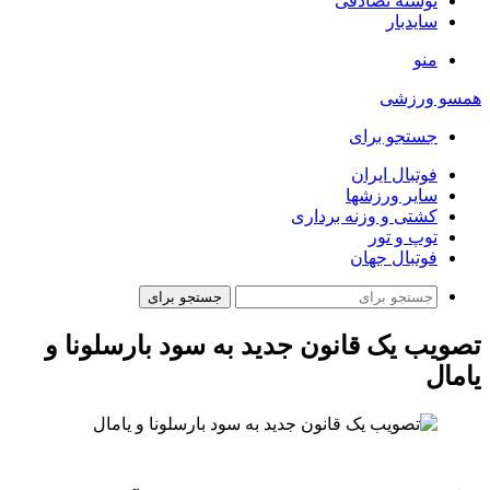
نوشته تصادفی
سایدبار
منو
همسو ورزشی
جستجو برای
فوتبال ایران
سایر ورزشها
کشتی و وزنه برداری
توپ و تور
فوتبال جهان
جستجو برای
تصویب یک قانون جدید به سود بارسلونا و
یامال