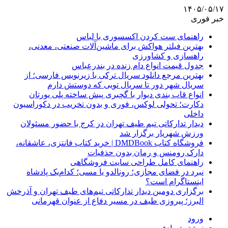
۱۴۰۵/۰۵/۱۷
خبر فوری
راهنمای ست کردن اکسسوری با لباس
بهترین فیلتر هواکش برای ماشین‌آلات صنعتی، معدنی،
راهسازی و کشاورزی
جدول قیمت انواع دام زنده در بندرعباس
بهترین مرجع دانلود سریال ترکی با زیرنویس فارسی؛ از
سریال شهر دور تا سریال تویی که دوستش دارم
انواع قاب بندی دیوار با گچبری پیش ساخته پلی یورتان
دکارت؛ تحولی لوکس، فوری و بدون تخریب در دکوراسیون
داخلی
دیدار تدارکاتی تیم طیف تهران در کرج با حضور مسئولان
ورزش شهریار برگزار شد
فروشگاه کتاب DMDBook | خرید کتاب فانتزی، عاشقانه،
دارک رومنس و رمان بدون حذفیات
راهنمای کامل طراحی سایت فروشگاهی
نبرد در فضای مجازی؛ رونالدو یا مسی؛ کدام‌یک پادشاه
اینستاگرام است؟
برگزاری دومین دیدار تدارکاتی تیم‌های طیف تهران و آذرخش
البرز؛ پیروزی طیف در مسیر دفاع از عنوان قهرمانی
ورود