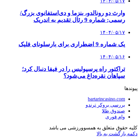
۱۴۰۴/۰۵/۱۷
وارث دو رونالدو، بنزما و دی‌استفانوی بزرگ/
رسمی: شماره 9 رئال تقدیم به اندریک
۱۴۰۴/۰۵/۱۷
یک شماره 9 اضطراری برای بارسلونای فلیک
۱۴۰۴/۰۵/۱۶
تراکتور راه پرسپولیس را در فیفا دنبال کرد؛
سپاهان نقره‌داغ می‌شود؟
پیوندها
bartarincasino.com
بررسی بروکر ترندو
صندوق طلا
وام فوری
کلیه حقوق متعلق به همسوورزشی می باشد
دکمه بازگشت به بالا