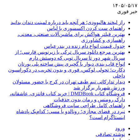
۱۴۰۵/۰۵/۱۷
خبر فوری
راز لبخند هالیوودی؛ هر آنچه باید درباره لمینت دندان بدانید
راهنمای ست کردن اکسسوری با لباس
بهترین فیلتر هواکش برای ماشین‌آلات صنعتی، معدنی،
راهسازی و کشاورزی
جدول قیمت انواع دام زنده در بندرعباس
بهترین مرجع دانلود سریال ترکی با زیرنویس فارسی؛ از
سریال شهر دور تا سریال تویی که دوستش دارم
انواع قاب بندی دیوار با گچبری پیش ساخته پلی یورتان
دکارت؛ تحولی لوکس، فوری و بدون تخریب در دکوراسیون
داخلی
دیدار تدارکاتی تیم طیف تهران در کرج با حضور مسئولان
ورزش شهریار برگزار شد
فروشگاه کتاب DMDBook | خرید کتاب فانتزی، عاشقانه،
دارک رومنس و رمان بدون حذفیات
راهنمای کامل طراحی سایت فروشگاهی
نبرد در فضای مجازی؛ رونالدو یا مسی؛ کدام‌یک پادشاه
اینستاگرام است؟
ورود
نوشته تصادفی