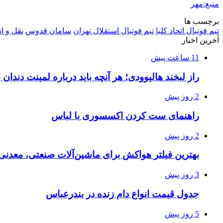
منبع:مهر
برچسب ها
تیم فوتبال اتحاد کلبا
تیم فوتبال استقلال تهران
سامان قدوس
نقل و ان
آخرین اخبار
11 ساعت پیش
راز لبخند هالیوودی؛ هر آنچه باید درباره لمینت دندان ب
2 روز پیش
راهنمای ست کردن اکسسوری با لباس
2 روز پیش
بهترین فیلتر هواکش برای ماشین‌آلات صنعتی، معدن
3 روز پیش
جدول قیمت انواع دام زنده در بندرعباس
5 روز پیش