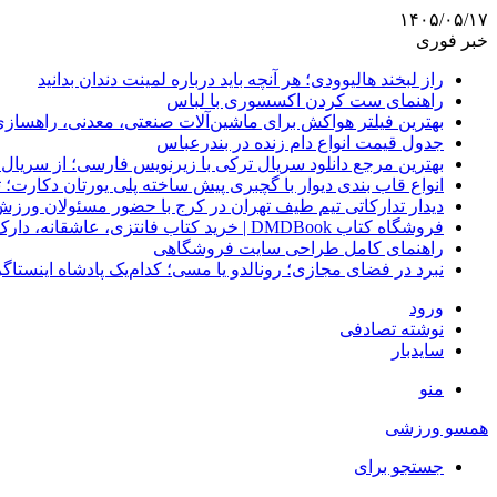
۱۴۰۵/۰۵/۱۷
خبر فوری
راز لبخند هالیوودی؛ هر آنچه باید درباره لمینت دندان بدانید
راهنمای ست کردن اکسسوری با لباس
بهترین فیلتر هواکش برای ماشین‌آلات صنعتی، معدنی، راهساز
جدول قیمت انواع دام زنده در بندرعباس
بهترین مرجع دانلود سریال ترکی با زیرنویس فارسی؛ از سریال
انواع قاب بندی دیوار با گچبری پیش ساخته پلی یورتان دکارت
دیدار تدارکاتی تیم طیف تهران در کرج با حضور مسئولان ورزش
فروشگاه کتاب DMDBook | خرید کتاب فانتزی، عاشقانه، دارک رومنس و رمان بدون حذفیات
راهنمای کامل طراحی سایت فروشگاهی
نبرد در فضای مجازی؛ رونالدو یا مسی؛ کدام‌یک پادشاه اینستا
ورود
نوشته تصادفی
سایدبار
منو
همسو ورزشی
جستجو برای