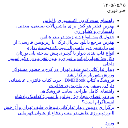
۱۴۰۵/۰۵/۱۵
خبر فوری
راهنمای ست کردن اکسسوری با لباس
بهترین فیلتر هواکش برای ماشین‌آلات صنعتی، معدنی،
راهسازی و کشاورزی
جدول قیمت انواع دام زنده در بندرعباس
بهترین مرجع دانلود سریال ترکی با زیرنویس فارسی؛ از
سریال شهر دور تا سریال تویی که دوستش دارم
انواع قاب بندی دیوار با گچبری پیش ساخته پلی یورتان
دکارت؛ تحولی لوکس، فوری و بدون تخریب در دکوراسیون
داخلی
دیدار تدارکاتی تیم طیف تهران در کرج با حضور مسئولان
ورزش شهریار برگزار شد
فروشگاه کتاب DMDBook | خرید کتاب فانتزی، عاشقانه،
دارک رومنس و رمان بدون حذفیات
راهنمای کامل طراحی سایت فروشگاهی
نبرد در فضای مجازی؛ رونالدو یا مسی؛ کدام‌یک پادشاه
اینستاگرام است؟
برگزاری دومین دیدار تدارکاتی تیم‌های طیف تهران و آذرخش
البرز؛ پیروزی طیف در مسیر دفاع از عنوان قهرمانی
ورود