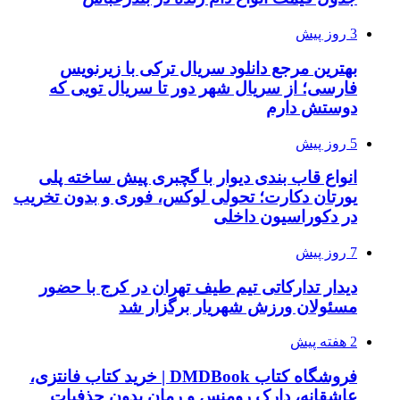
3 روز پیش
بهترین مرجع دانلود سریال ترکی با زیرنویس
فارسی؛ از سریال شهر دور تا سریال تویی که
دوستش دارم
5 روز پیش
انواع قاب بندی دیوار با گچبری پیش ساخته پلی
یورتان دکارت؛ تحولی لوکس، فوری و بدون تخریب
در دکوراسیون داخلی
7 روز پیش
دیدار تدارکاتی تیم طیف تهران در کرج با حضور
مسئولان ورزش شهریار برگزار شد
2 هفته پیش
فروشگاه کتاب DMDBook | خرید کتاب فانتزی،
عاشقانه، دارک رومنس و رمان بدون حذفیات