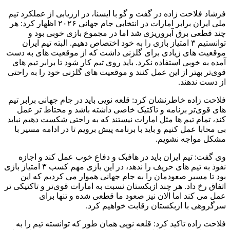
فرشاد فلاحت زاده در گفت و گو با ایسنا، در ارزیابی از عملکرد تیم
ملی ایران برابر امارات در انتخابی جام جهانی ۲۰۲۶ اظهار کرد: هر
چند قطعی برق آبروریزی شد اما در مجموع بازی خوبی بود و
توانستیم ۳ امتیاز بازی را به خود اختصاص دهیم. البته تیم ایران
موقعیت های زیادی برای گلزنی داشت که از موقعیت های به دست
آمده به خوبی استفاده نکرد. باید روی تیم کار شود تا برابر تیم های
قوی‌تر بهتر از این عمل کنند و موقعیت های گلزنی خود را به راحتی
از دست ندهند.
فلاحت زاده خاطرنشان کرد: قلعه نویی باید در جام جهانی برابر تیم
های قوی‌تر برنامه و تاکتیک خاصی داشته باشد و محتاط تر عمل
کند، تمام تیم ها مثل امارات نیستند که به راحتی شکست دهیم نباید
بی محابا عمل کنیم و باید با برنامه پیش برویم تا در ادامه مسیر با
مشکل مواجه نشویم.
وی گفت: تیم ایران باید در هافبک و دفاع خوب عمل کند و اجازه
نفوذ به تیم های حریف را ندهد، در این بازی مهم کسب ۳ امتیاز بازی
بود تا مسیر صعودمان را به جام جهانی هموار می کردیم که این
اتفاق رخ داد. هر چند ازبکستان نسبت به امارات قوی‌تر و تاکتیکی تر
عمل می کند اما الان نیز صعود ما قطعی شده و تنها برای
سرگروهی با ازبکستان رقابت خواهیم کرد.
فلاحت زاده تاکید کرد: قلعه نویی همان طور که توانسته تیم را به