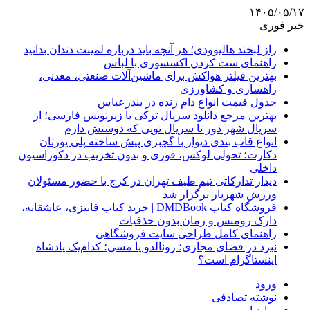
۱۴۰۵/۰۵/۱۷
خبر فوری
راز لبخند هالیوودی؛ هر آنچه باید درباره لمینت دندان بدانید
راهنمای ست کردن اکسسوری با لباس
بهترین فیلتر هواکش برای ماشین‌آلات صنعتی، معدنی،
راهسازی و کشاورزی
جدول قیمت انواع دام زنده در بندرعباس
بهترین مرجع دانلود سریال ترکی با زیرنویس فارسی؛ از
سریال شهر دور تا سریال تویی که دوستش دارم
انواع قاب بندی دیوار با گچبری پیش ساخته پلی یورتان
دکارت؛ تحولی لوکس، فوری و بدون تخریب در دکوراسیون
داخلی
دیدار تدارکاتی تیم طیف تهران در کرج با حضور مسئولان
ورزش شهریار برگزار شد
فروشگاه کتاب DMDBook | خرید کتاب فانتزی، عاشقانه،
دارک رومنس و رمان بدون حذفیات
راهنمای کامل طراحی سایت فروشگاهی
نبرد در فضای مجازی؛ رونالدو یا مسی؛ کدام‌یک پادشاه
اینستاگرام است؟
ورود
نوشته تصادفی