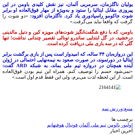
یولیان ناگلزمان، سرمربی آلمان، نیز نقش کلیدی باومن در این
پیروزی مقابل ایتالیا را ستود و به‌ویژه از مهار فوق‌العاده او برابر
شوت جاکومو راسپادوری یاد کرد. ناگلزمان افزود:
«دو شوت را
گرفت که واقعاً نباید می‌گرفت.»
باومن، که با دفع شگفت‌انگیز شوت‌های مویزه کین و دنیل مالدینی
درخشید، در گل ابتدایی ساندرو تونالی تقصیر چندانی نداشت؛ تنها
گلی که در سه بازی ملی دریافت کرده است.
این دروازه‌بان ۳۴ ساله، که امیدوار است پس از بازی برگشت برابر
ایتالیا در دورتموند، در صورت صعود به نیمه‌نهایی احتمالی در ژوئن
آینده همچنان در دروازه تیم ملی بماند، به شبکه ARD گفت:
«نمی‌شود حسم را توصیف کنم. همراه این تیم بودن فوق‌العاده‌
است. از این لحظه لذت می‌برم، ولی این فقط قدم اول است.»
منبع:ورزش سه
برچسب ها
اولیور بائومن
تیم ملی آلمان
فوتبال
هوفنهایم
آخرین اخبار