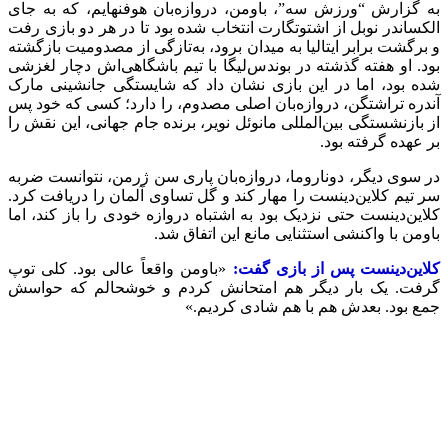
به گزارش “ورزش سه”، باومن، دروازه‌بان هوفنهایم، که به جای
الکساندر نوبل از اشتوتگارت انتخاب شده بود تا در هر دو بازی رفت
و برگشت برابر ایتالیا به میدان برود، به‌تازگی از مصدومیت بازگشته
بود. او هفته گذشته در بوندس‌لیگا با تیم باشگاهی‌اش دچار لغزشی
شده بود، اما در این بازی نشان داد که شایستگی جانشینی مارک
آندره تراشتگن، دروازه‌بان اصلی مصدوم، را دارد؛ کسی که خود پس
از بازنشستگی بین‌المللی مانوئل نویر، برنده جام جهانی، این نقش را
بر عهده گرفته بود.
در سوی دیگر، دوناروما، دروازه‌بان پاری سن ژرمن، نتوانست ضربه
سر تیم کلاین‌دینست را مهار کند و گل تساوی آلمان را دریافت کرد.
کلاین‌دینست حتی نزدیک بود به اشتباه دروازه خودی را باز کند، اما
باومن با واکنشی استثنایی مانع این اتفاق شد.
کلاین‌دینست پس از بازی گفت:
«باومن واقعاً عالی بود. کلی توپ
گرفت. یک بار دیگر هم امتحانش کردم و خوشحالم که حواسش
جمع بود. بعدش هم با هم شادی کردیم.»