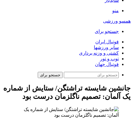
سایدبار
منو
همسو ورزشی
جستجو برای
فوتبال ایران
سایر ورزشها
کشتی و وزنه برداری
توپ و تور
فوتبال جهان
جستجو برای
جانشین شایسته تراشتگن/ ستایش از شماره
یک آلمان: تصمیم ناگلزمان درست بود