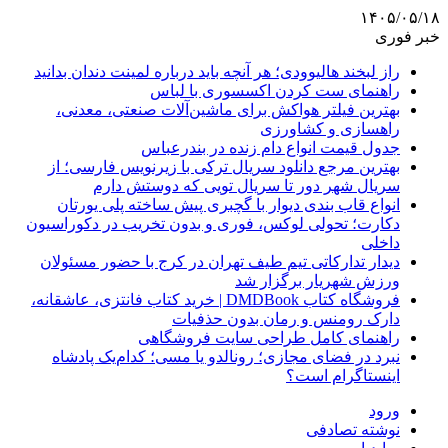
۱۴۰۵/۰۵/۱۸
خبر فوری
راز لبخند هالیوودی؛ هر آنچه باید درباره لمینت دندان بدانید
راهنمای ست کردن اکسسوری با لباس
بهترین فیلتر هواکش برای ماشین‌آلات صنعتی، معدنی،
راهسازی و کشاورزی
جدول قیمت انواع دام زنده در بندرعباس
بهترین مرجع دانلود سریال ترکی با زیرنویس فارسی؛ از
سریال شهر دور تا سریال تویی که دوستش دارم
انواع قاب بندی دیوار با گچبری پیش ساخته پلی یورتان
دکارت؛ تحولی لوکس، فوری و بدون تخریب در دکوراسیون
داخلی
دیدار تدارکاتی تیم طیف تهران در کرج با حضور مسئولان
ورزش شهریار برگزار شد
فروشگاه کتاب DMDBook | خرید کتاب فانتزی، عاشقانه،
دارک رومنس و رمان بدون حذفیات
راهنمای کامل طراحی سایت فروشگاهی
نبرد در فضای مجازی؛ رونالدو یا مسی؛ کدام‌یک پادشاه
اینستاگرام است؟
ورود
نوشته تصادفی