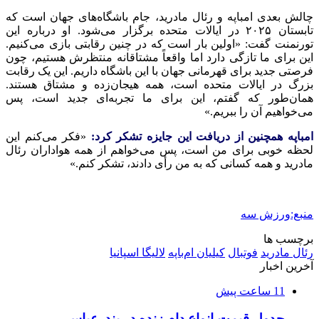
چالش بعدی امباپه و رئال مادرید، جام باشگاه‌های جهان است که
تابستان ۲۰۲۵ در ایالات متحده برگزار می‌شود. او درباره این
تورنمنت گفت: «اولین بار است که در چنین رقابتی بازی می‌کنیم.
این برای ما تازگی دارد اما واقعاً مشتاقانه منتظرش هستیم، چون
فرصتی جدید برای قهرمانی جهان با این باشگاه داریم. این یک رقابت
بزرگ در ایالات متحده است، همه هیجان‌زده و مشتاق هستند.
همان‌طور که گفتم، این برای ما تجربه‌ای جدید است، پس
می‌خواهیم آن را ببریم.»
امباپه همچنین از دریافت این جایزه تشکر کرد:
«فکر می‌کنم این
لحظه خوبی برای من است، پس می‌خواهم از همه هواداران رئال
مادرید و همه کسانی که به من رأی دادند، تشکر کنم.»
منبع:ورزش سه
برچسب ها
رئال مادرید
فوتبال
کیلیان ام‌باپه
لالیگا اسپانیا
آخرین اخبار
11 ساعت پیش
جدول قیمت انواع دام زنده در بندرعباس