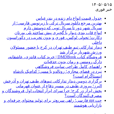
۱۴۰۵/۰۵/۱۵
خبر فوری
جدول قیمت انواع دام زنده در بندرعباس
بهترین مرجع دانلود سریال ترکی با زیرنویس فارسی؛ از
سریال شهر دور تا سریال تویی که دوستش دارم
انواع قاب بندی دیوار با گچبری پیش ساخته پلی یورتان
دکارت؛ تحولی لوکس، فوری و بدون تخریب در دکوراسیون
داخلی
دیدار تدارکاتی تیم طیف تهران در کرج با حضور مسئولان
ورزش شهریار برگزار شد
فروشگاه کتاب DMDBook | خرید کتاب فانتزی، عاشقانه،
دارک رومنس و رمان بدون حذفیات
راهنمای کامل طراحی سایت فروشگاهی
نبرد در فضای مجازی؛ رونالدو یا مسی؛ کدام‌یک پادشاه
اینستاگرام است؟
برگزاری دومین دیدار تدارکاتی تیم‌های طیف تهران و آذرخش
البرز؛ پیروزی طیف در مسیر دفاع از عنوان قهرمانی
پخش ابزار در کرج؛ چرا سرای ابزار انتخاب اول فروشندگان و
مصرف‌کنندگان است؟
چت gpt فارسی؛ راهی سریع‌تر برای تولید محتوای حرفه‌ای و
بازاریابی هوشمند