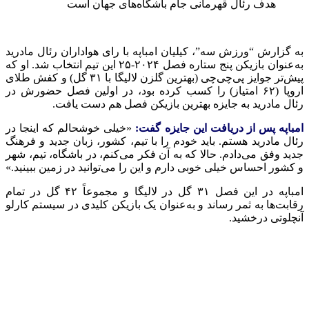
به گزارش “ورزش سه”، کیلیان امباپه با رای هواداران رئال مادرید
به‌عنوان بازیکن پنج ستاره فصل ۲۰۲۴-۲۵ این تیم انتخاب شد. او که
پیش‌تر جوایز پی‌چی‌چی (بهترین گلزن لالیگا با ۳۱ گل) و کفش طلای
اروپا (۶۲ امتیاز) را کسب کرده بود، در اولین فصل حضورش در
رئال مادرید به جایزه بهترین بازیکن فصل هم دست یافت.
امباپه پس از دریافت این جایزه گفت:
«خیلی خوشحالم که اینجا در
رئال مادرید هستم. باید خودم را با تیم، کشور، زبان جدید و فرهنگ
جدید وفق می‌دادم. حالا که به آن فکر می‌کنم، در باشگاه، تیم، شهر
و کشور احساس خیلی خوبی دارم و این را می‌توانید در زمین ببینید.»
امباپه در این فصل ۳۱ گل در لالیگا و مجموعاً ۴۲ گل در تمام
رقابت‌ها به ثمر رساند و به‌عنوان یک بازیکن کلیدی در سیستم کارلو
آنچلوتی درخشید.