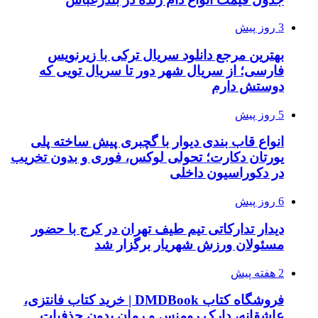
3 روز پیش
بهترین مرجع دانلود سریال ترکی با زیرنویس
فارسی؛ از سریال شهر دور تا سریال تویی که
دوستش دارم
5 روز پیش
انواع قاب بندی دیوار با گچبری پیش ساخته پلی
یورتان دکارت؛ تحولی لوکس، فوری و بدون تخریب
در دکوراسیون داخلی
6 روز پیش
دیدار تدارکاتی تیم طیف تهران در کرج با حضور
مسئولان ورزش شهریار برگزار شد
2 هفته پیش
فروشگاه کتاب DMDBook | خرید کتاب فانتزی،
عاشقانه، دارک رومنس و رمان بدون حذفیات