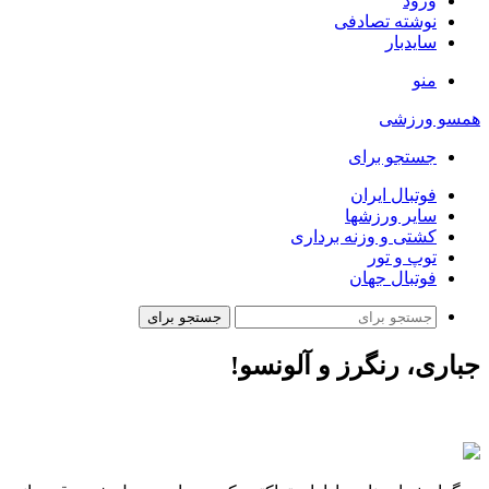
ورود
نوشته تصادفی
سایدبار
منو
همسو ورزشی
جستجو برای
فوتبال ایران
سایر ورزشها
کشتی و وزنه برداری
توپ و تور
فوتبال جهان
جستجو برای
جباری،‌ رنگرز و آلونسو!