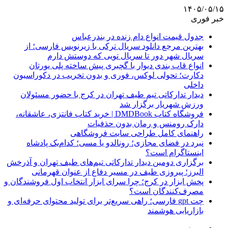
۱۴۰۵/۰۵/۱۵
خبر فوری
جدول قیمت انواع دام زنده در بندرعباس
بهترین مرجع دانلود سریال ترکی با زیرنویس فارسی؛ از
سریال شهر دور تا سریال تویی که دوستش دارم
انواع قاب بندی دیوار با گچبری پیش ساخته پلی یورتان
دکارت؛ تحولی لوکس، فوری و بدون تخریب در دکوراسیون
داخلی
دیدار تدارکاتی تیم طیف تهران در کرج با حضور مسئولان
ورزش شهریار برگزار شد
فروشگاه کتاب DMDBook | خرید کتاب فانتزی، عاشقانه،
دارک رومنس و رمان بدون حذفیات
راهنمای کامل طراحی سایت فروشگاهی
نبرد در فضای مجازی؛ رونالدو یا مسی؛ کدام‌یک پادشاه
اینستاگرام است؟
برگزاری دومین دیدار تدارکاتی تیم‌های طیف تهران و آذرخش
البرز؛ پیروزی طیف در مسیر دفاع از عنوان قهرمانی
پخش ابزار در کرج؛ چرا سرای ابزار انتخاب اول فروشندگان و
مصرف‌کنندگان است؟
چت gpt فارسی؛ راهی سریع‌تر برای تولید محتوای حرفه‌ای و
بازاریابی هوشمند