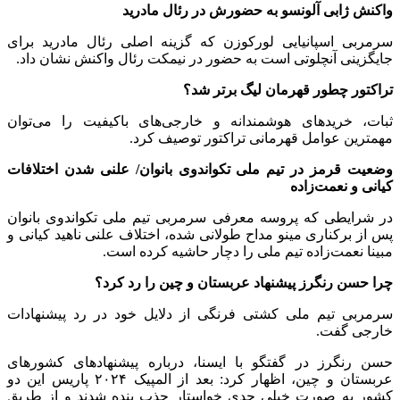
واکنش ژابی آلونسو به حضورش در رئال مادرید
سرمربی اسپانیایی لورکوزن که گزینه اصلی رئال مادرید برای
جایگزینی آنچلوتی است به حضور در نیمکت رئال واکنش نشان داد.
تراکتور چطور قهرمان لیگ برتر شد؟
ثبات، خریدهای هوشمندانه و خارجی‌های باکیفیت را می‌توان
مهمترین عوامل قهرمانی تراکتور توصیف کرد.
وضعیت قرمز در تیم ملی تکواندوی بانوان/ علنی شدن اختلافات
کیانی و نعمت‌زاده
در شرایطی که پروسه معرفی سرمربی تیم ملی تکواندوی بانوان
پس از برکناری مینو مداح طولانی شده، اختلاف علنی ناهید کیانی و
مبینا نعمت‌زاده تیم ملی را دچار حاشیه کرده است.
چرا حسن رنگرز پیشنهاد عربستان و چین را رد کرد؟
سرمربی تیم ملی کشتی فرنگی از دلایل خود در رد پیشنهادات
خارجی گفت.
حسن رنگرز در گفتگو با ایسنا، درباره پیشنهادهای کشورهای
عربستان و چین، اظهار کرد: بعد از المپیک ۲۰۲۴ پاریس این دو
کشور به صورت خیلی جدی خواستار جذب بنده شدند و از طریق