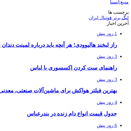
منبع:ایسنا
برچسب ها
ليگ برتر فوتبال ایران
آخرین اخبار
1 روز پیش
راز لبخند هالیوودی؛ هر آنچه باید درباره لمینت دندان ب
3 روز پیش
راهنمای ست کردن اکسسوری با لباس
3 روز پیش
بهترین فیلتر هواکش برای ماشین‌آلات صنعتی، معدن
4 روز پیش
جدول قیمت انواع دام زنده در بندرعباس
6 روز پیش