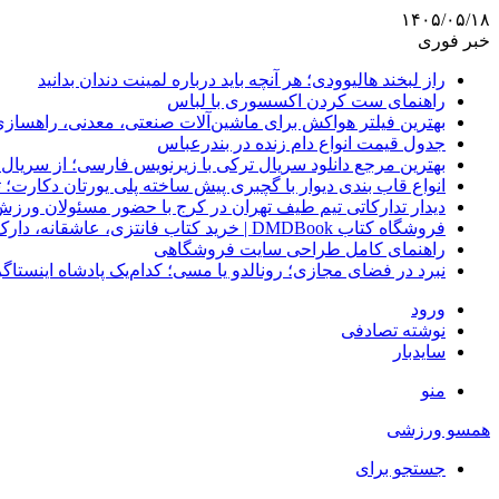
۱۴۰۵/۰۵/۱۸
خبر فوری
راز لبخند هالیوودی؛ هر آنچه باید درباره لمینت دندان بدانید
راهنمای ست کردن اکسسوری با لباس
بهترین فیلتر هواکش برای ماشین‌آلات صنعتی، معدنی، راهساز
جدول قیمت انواع دام زنده در بندرعباس
بهترین مرجع دانلود سریال ترکی با زیرنویس فارسی؛ از سریال
انواع قاب بندی دیوار با گچبری پیش ساخته پلی یورتان دکارت
دیدار تدارکاتی تیم طیف تهران در کرج با حضور مسئولان ورزش
فروشگاه کتاب DMDBook | خرید کتاب فانتزی، عاشقانه، دارک رومنس و رمان بدون حذفیات
راهنمای کامل طراحی سایت فروشگاهی
نبرد در فضای مجازی؛ رونالدو یا مسی؛ کدام‌یک پادشاه اینستا
ورود
نوشته تصادفی
سایدبار
منو
همسو ورزشی
جستجو برای