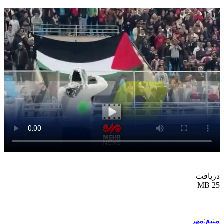
دریافت
25 MB
منبع:مهر