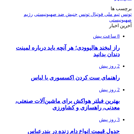
برچسب ها
تونس
تیم ملی فوتبال تونس
جنبش ضد صهیونیستی
رژیم
صهیونیستی
آخرین اخبار
8 ساعت پیش
راز لبخند هالیوودی؛ هر آنچه باید درباره لمینت
دندان بدانید
2 روز پیش
راهنمای ست کردن اکسسوری با لباس
2 روز پیش
بهترین فیلتر هواکش برای ماشین‌آلات صنعتی،
معدنی، راهسازی و کشاورزی
3 روز پیش
جدول قیمت انواع دام زنده در بندرعباس