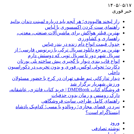
۱۴۰۵/۰۵/۱۷
خبر فوری
راز لبخند هالیوودی؛ هر آنچه باید درباره لمینت دندان بدانید
راهنمای ست کردن اکسسوری با لباس
بهترین فیلتر هواکش برای ماشین‌آلات صنعتی، معدنی،
راهسازی و کشاورزی
جدول قیمت انواع دام زنده در بندرعباس
بهترین مرجع دانلود سریال ترکی با زیرنویس فارسی؛ از
سریال شهر دور تا سریال تویی که دوستش دارم
انواع قاب بندی دیوار با گچبری پیش ساخته پلی یورتان
دکارت؛ تحولی لوکس، فوری و بدون تخریب در دکوراسیون
داخلی
دیدار تدارکاتی تیم طیف تهران در کرج با حضور مسئولان
ورزش شهریار برگزار شد
فروشگاه کتاب DMDBook | خرید کتاب فانتزی، عاشقانه،
دارک رومنس و رمان بدون حذفیات
راهنمای کامل طراحی سایت فروشگاهی
نبرد در فضای مجازی؛ رونالدو یا مسی؛ کدام‌یک پادشاه
اینستاگرام است؟
ورود
نوشته تصادفی