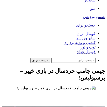
سایدبار
منو
همسو ورزشی
جستجو برای
فوتبال ایران
سایر ورزشها
کشتی و وزنه برداری
توپ و تور
فوتبال جهان
جستجو برای
جیمی جامپ خردسال در بازی خیبر –
پرسپولیس!