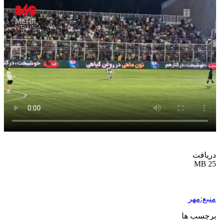
دریافت
25 MB
منبع:مهر
برچسب ها