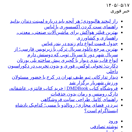
۱۴۰۵/۰۵/۱۷
خبر فوری
راز لبخند هالیوودی؛ هر آنچه باید درباره لمینت دندان بدانید
راهنمای ست کردن اکسسوری با لباس
بهترین فیلتر هواکش برای ماشین‌آلات صنعتی، معدنی،
راهسازی و کشاورزی
جدول قیمت انواع دام زنده در بندرعباس
بهترین مرجع دانلود سریال ترکی با زیرنویس فارسی؛ از
سریال شهر دور تا سریال تویی که دوستش دارم
انواع قاب بندی دیوار با گچبری پیش ساخته پلی یورتان
دکارت؛ تحولی لوکس، فوری و بدون تخریب در دکوراسیون
داخلی
دیدار تدارکاتی تیم طیف تهران در کرج با حضور مسئولان
ورزش شهریار برگزار شد
فروشگاه کتاب DMDBook | خرید کتاب فانتزی، عاشقانه،
دارک رومنس و رمان بدون حذفیات
راهنمای کامل طراحی سایت فروشگاهی
نبرد در فضای مجازی؛ رونالدو یا مسی؛ کدام‌یک پادشاه
اینستاگرام است؟
ورود
نوشته تصادفی