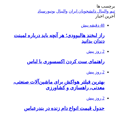
برچسب ها
تیم والیبال دانشجویان ایران
والیبال
یونیورسیاد
آخرین اخبار
48 دقیقه پیش
راز لبخند هالیوودی؛ هر آنچه باید درباره لمینت
دندان بدانید
2 روز پیش
راهنمای ست کردن اکسسوری با لباس
2 روز پیش
بهترین فیلتر هواکش برای ماشین‌آلات صنعتی،
معدنی، راهسازی و کشاورزی
2 روز پیش
جدول قیمت انواع دام زنده در بندرعباس