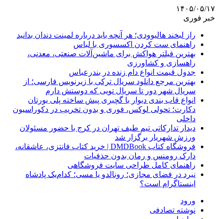
۱۴۰۵/۰۵/۱۷
خبر فوری
راز لبخند هالیوودی؛ هر آنچه باید درباره لمینت دندان بدانید
راهنمای ست کردن اکسسوری با لباس
بهترین فیلتر هواکش برای ماشین‌آلات صنعتی، معدنی،
راهسازی و کشاورزی
جدول قیمت انواع دام زنده در بندرعباس
بهترین مرجع دانلود سریال ترکی با زیرنویس فارسی؛ از
سریال شهر دور تا سریال تویی که دوستش دارم
انواع قاب بندی دیوار با گچبری پیش ساخته پلی یورتان
دکارت؛ تحولی لوکس، فوری و بدون تخریب در دکوراسیون
داخلی
دیدار تدارکاتی تیم طیف تهران در کرج با حضور مسئولان
ورزش شهریار برگزار شد
فروشگاه کتاب DMDBook | خرید کتاب فانتزی، عاشقانه،
دارک رومنس و رمان بدون حذفیات
راهنمای کامل طراحی سایت فروشگاهی
نبرد در فضای مجازی؛ رونالدو یا مسی؛ کدام‌یک پادشاه
اینستاگرام است؟
ورود
نوشته تصادفی