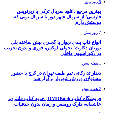
5 روز پیش
بهترین مرجع دانلود سریال ترکی با زیرنویس
فارسی؛ از سریال شهر دور تا سریال تویی که
دوستش دارم
7 روز پیش
انواع قاب بندی دیوار با گچبری پیش ساخته پلی
یورتان دکارت؛ تحولی لوکس، فوری و بدون تخریب
در دکوراسیون داخلی
1 هفته پیش
دیدار تدارکاتی تیم طیف تهران در کرج با حضور
مسئولان ورزش شهریار برگزار شد
2 هفته پیش
فروشگاه کتاب DMDBook | خرید کتاب فانتزی،
عاشقانه، دارک رومنس و رمان بدون حذفیات