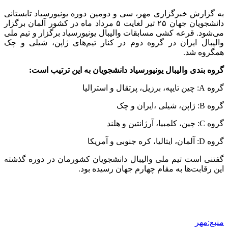
به گزارش خبرگزاری مهر، سی و دومین دوره یونیورسیاد تابستانی
دانشجویان جهان ۲۵ تیر لغایت ۵ مرداد ماه در کشور آلمان برگزار
می‌شود. قرعه کشی مسابقات والیبال یونیورسیاد برگزار و تیم ملی
والیبال ایران در گروه دوم در کنار تیم‌های ژاپن، شیلی و چک
همگروه شد.
گروه بندی والیبال یونیورسیاد دانشجویان به این ترتیب است:
گروه A: چین تایپه، برزیل، پرتقال و استرالیا
گروه B: ژاپن، شیلی ،ایران و چک
گروه C: چین، کلمبیا، آرژانتین و هلند
‌گروه D: آلمان، ایتالیا، کره جنوبی و آمریکا
گفتنی است تیم ملی والیبال دانشجویان کشورمان در دوره گذشته
این رقابت‌ها به مقام چهارم جهان رسیده بود.
منبع:مهر