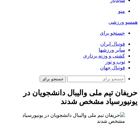
سایدبار
منو
همسو ورزشی
جستجو برای
فوتبال ایران
سایر ورزشها
کشتی و وزنه برداری
توپ و تور
فوتبال جهان
جستجو برای
حریفان تیم ملی والیبال دانشجویان در
یونیورسیاد مشخص شدند