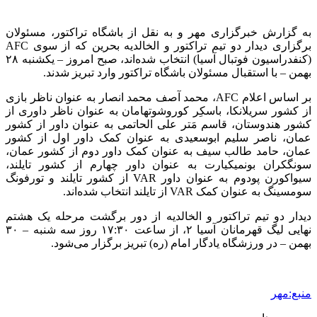
به گزارش خبرگزاری مهر و به نقل از باشگاه تراکتور، مسئولان
برگزاری دیدار دو تیم تراکتور و الخالدیه بحرین که از سوی AFC
(کنفدراسیون فوتبال آسیا) انتخاب شده‌اند، صبح امروز – یکشنبه ۲۸
بهمن – با استقبال مسئولان باشگاه تراکتور وارد تبریز شدند.
بر اساس اعلام AFC، محمد آصف محمد انصار به عنوان ناظر بازی
از کشور سریلانکا، باسکِر کوروشوتهامان به عنوان ناظر داوری از
کشور هندوستان، قاسم مَتر علی الحاتمی به عنوان داور از کشور
عمان، ناصر سلیم ابوسعیدی به عنوان کمک داور اول از کشور
عمان، حامد طالب سیف به عنوان کمک داور دوم از کشور عمان،
سونگکران بونمیکیارت به عنوان داور چهارم از کشور تایلند،
سیواکورن پودوم به عنوان داور VAR از کشور تایلند و تورفونگ
سومسینگ به عنوان کمک VAR از تایلند انتخاب شده‌اند.
دیدار دو تیم تراکتور و الخالدیه از دور برگشت مرحله یک هشتم
نهایی لیگ قهرمانان آسیا ۲، از ساعت ۱۷:۳۰ روز سه شنبه – ۳۰
بهمن – در ورزشگاه یادگار امام (ره) تبریز برگزار می‌شود.
منبع:مهر