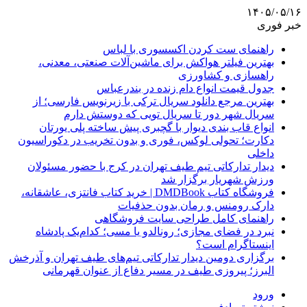
۱۴۰۵/۰۵/۱۶
خبر فوری
راهنمای ست کردن اکسسوری با لباس
بهترین فیلتر هواکش برای ماشین‌آلات صنعتی، معدنی،
راهسازی و کشاورزی
جدول قیمت انواع دام زنده در بندرعباس
بهترین مرجع دانلود سریال ترکی با زیرنویس فارسی؛ از
سریال شهر دور تا سریال تویی که دوستش دارم
انواع قاب بندی دیوار با گچبری پیش ساخته پلی یورتان
دکارت؛ تحولی لوکس، فوری و بدون تخریب در دکوراسیون
داخلی
دیدار تدارکاتی تیم طیف تهران در کرج با حضور مسئولان
ورزش شهریار برگزار شد
فروشگاه کتاب DMDBook | خرید کتاب فانتزی، عاشقانه،
دارک رومنس و رمان بدون حذفیات
راهنمای کامل طراحی سایت فروشگاهی
نبرد در فضای مجازی؛ رونالدو یا مسی؛ کدام‌یک پادشاه
اینستاگرام است؟
برگزاری دومین دیدار تدارکاتی تیم‌های طیف تهران و آذرخش
البرز؛ پیروزی طیف در مسیر دفاع از عنوان قهرمانی
ورود