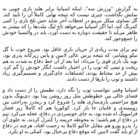
به گزارش “ورزش سه”، اینکه اسپانیا برابر هلند بازی خوبی به
نمایش نگذاشت، چیزی نیست که نتیجه نهایی کاملاً آن را تأیید کند.
گل تساوی میکل مرینو در لحظات آخر شاید حس تلخ بازی را کمی
کمرنگ کند، اما اگر اسپانیا می‌خواهد تاج لیگ ملت‌ها را که بیشتر به
ظاهر می‌آید تا حقیقت، دوباره به دست آورد، باید در والنسیا خودش
را جمع‌وجور کند.
تیم برای مدت زیادی از جریان بازی غافل بود. شروع خوب با گل
نیکو ویلیامز، که نتیجه پرس عالی لامین و پاس زیرکانه پدری بود،
نوید یک بازی قوی را می‌داد، اما بعد از آن خط دفاع به شدت به هم
ریخت و تیمی که توپ را در اختیار داشت، انگار خودش را گم کرد.
بیش از حد محتاط بودند، اشتباهات جای‌گیری و تصمیم‌گیری زیاد
داشتند و توپ را بارها از دست دادند.
اسپانیا وقتی نتوانست توپ را نگه دارد، نظمش را از دست داد و
فضای خالی بین خطوطش مثل روز روشن پیدا بود. دی‌یونگ بدون
هیچ مزاحمتی بازی‌سازی هلند را شروع کرد و ریندرز به‌راحتی بین
زوبیمندی و فابیان جا باز کرد. کوکوریا هم که کاملاً زیر فشار
فرامپونگ له شده بود، به جای خونسردی در دفاع، عجله می‌کرد. تیم
در دفاع از هم پاشید؛ نه محوطه جریمه را کنترل کردند، نه جلوی آن
را. پدرو پورو هم مقابل خاکپو کاملا به زحمت افتاد، هرچند در دفاع
از او باید گفت لامین که موقع دفاع بی‌خیال بود، کمکی به او نکرد.