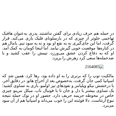
در حمله هم حرف زیادی برای گفتن نداشتند. پدری به‌عنوان هافبک
تهاجمی جلوتر از چیزی که در بارسلونای فلیک بازی می‌کند، قرار
گرفت، اما این جای‌گیری نه به نفع او بود و نه به سود تیم. یامال هم
در کناره‌ها موقعیت خوبی گیرش نیامد. اما اینجا کومان به کمک آمد.
او که به دفاع کردن عشق می‌ورزد، تیمش را عقب کشید و با
ضدحمله‌ها سعی کرد زهرش را بریزد.
مالکیت توپ را که برتری را به او داده بود، رها کرد. همین شد که
اسپانیا کمی جان گرفت، به‌خصوص بعد از اخراج هاتو. در دقایق آخر،
با درخشش نیکو ویلیامز و نفوذهای تیز اولمو، بازی به تساوی کشید؛
یک تساوی بیشتر با دل و جان تا با فوتبال ناب. میکل مرینو چیزی
خاص در محوطه جریمه حریف دارد. جضور او در نوک حمله نتیجه
نبوغ آرتتاست. دلا فوئنته این را خوب می‌داند و اسپانیا هم از آن سود
می‌برد.