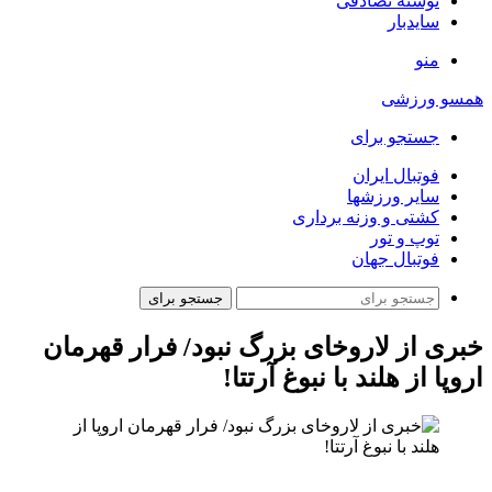
نوشته تصادفی
سایدبار
منو
همسو ورزشی
جستجو برای
فوتبال ایران
سایر ورزشها
کشتی و وزنه برداری
توپ و تور
فوتبال جهان
جستجو برای
خبری از لاروخای بزرگ نبود/ فرار قهرمان
اروپا از هلند با نبوغ آرتتا!