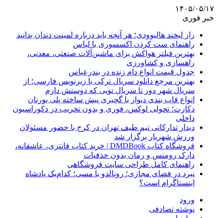
۱۴۰۵/۰۵/۱۷
خبر فوری
راز لبخند هالیوودی؛ هر آنچه باید درباره لمینت دندان بدانید
راهنمای ست کردن اکسسوری با لباس
بهترین فیلتر هواکش برای ماشین‌آلات صنعتی، معدنی،
راهسازی و کشاورزی
جدول قیمت انواع دام زنده در بندرعباس
بهترین مرجع دانلود سریال ترکی با زیرنویس فارسی؛ از
سریال شهر دور تا سریال تویی که دوستش دارم
انواع قاب بندی دیوار با گچبری پیش ساخته پلی یورتان
دکارت؛ تحولی لوکس، فوری و بدون تخریب در دکوراسیون
داخلی
دیدار تدارکاتی تیم طیف تهران در کرج با حضور مسئولان
ورزش شهریار برگزار شد
فروشگاه کتاب DMDBook | خرید کتاب فانتزی، عاشقانه،
دارک رومنس و رمان بدون حذفیات
راهنمای کامل طراحی سایت فروشگاهی
نبرد در فضای مجازی؛ رونالدو یا مسی؛ کدام‌یک پادشاه
اینستاگرام است؟
ورود
نوشته تصادفی