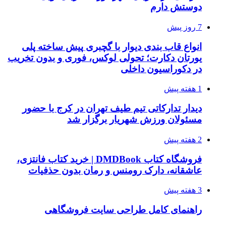
دوستش دارم
7 روز پیش
انواع قاب بندی دیوار با گچبری پیش ساخته پلی
یورتان دکارت؛ تحولی لوکس، فوری و بدون تخریب
در دکوراسیون داخلی
1 هفته پیش
دیدار تدارکاتی تیم طیف تهران در کرج با حضور
مسئولان ورزش شهریار برگزار شد
2 هفته پیش
فروشگاه کتاب DMDBook | خرید کتاب فانتزی،
عاشقانه، دارک رومنس و رمان بدون حذفیات
3 هفته پیش
راهنمای کامل طراحی سایت فروشگاهی