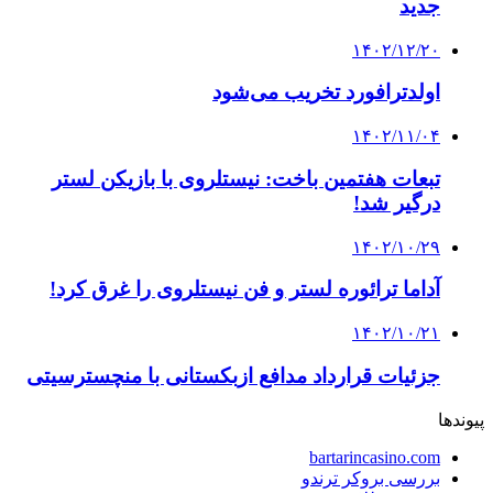
جدید
۱۴۰۲/۱۲/۲۰
اولدترافورد تخریب می‌شود
۱۴۰۲/۱۱/۰۴
تبعات هفتمین باخت: نیستلروی با بازیکن لستر
درگیر شد!
۱۴۰۲/۱۰/۲۹
آداما ترائوره ​​لستر و فن نیستلروی را غرق کرد!
۱۴۰۲/۱۰/۲۱
جزئیات قرارداد مدافع ازبکستانی با منچسترسیتی
پیوندها
bartarincasino.com
بررسی بروکر ترندو