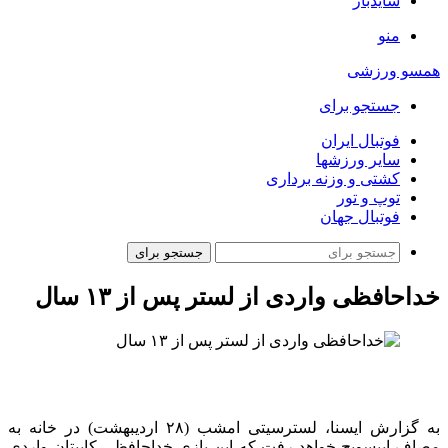
سایدبار
منو
همسو ورزشی
جستجو برای
فوتبال ایران
سایر ورزشها
کشتی و وزنه برداری
توپ و تور
فوتبال جهان
جستجو برای
خداحافظی واردی از لستر پس از ۱۳ سال
به گزارش ایسنا، لسترسیتی امشب (۲۸ اردیبهشت) در خانه به
مصاف ایپسویچ خواهد رفت که این بازی خداحافظی کاپیتان واردی