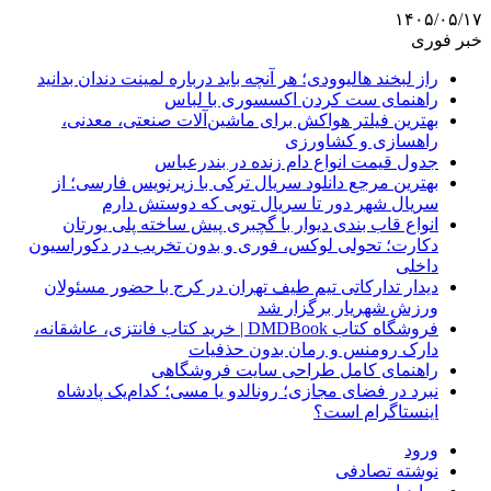
۱۴۰۵/۰۵/۱۷
خبر فوری
راز لبخند هالیوودی؛ هر آنچه باید درباره لمینت دندان بدانید
راهنمای ست کردن اکسسوری با لباس
بهترین فیلتر هواکش برای ماشین‌آلات صنعتی، معدنی،
راهسازی و کشاورزی
جدول قیمت انواع دام زنده در بندرعباس
بهترین مرجع دانلود سریال ترکی با زیرنویس فارسی؛ از
سریال شهر دور تا سریال تویی که دوستش دارم
انواع قاب بندی دیوار با گچبری پیش ساخته پلی یورتان
دکارت؛ تحولی لوکس، فوری و بدون تخریب در دکوراسیون
داخلی
دیدار تدارکاتی تیم طیف تهران در کرج با حضور مسئولان
ورزش شهریار برگزار شد
فروشگاه کتاب DMDBook | خرید کتاب فانتزی، عاشقانه،
دارک رومنس و رمان بدون حذفیات
راهنمای کامل طراحی سایت فروشگاهی
نبرد در فضای مجازی؛ رونالدو یا مسی؛ کدام‌یک پادشاه
اینستاگرام است؟
ورود
نوشته تصادفی