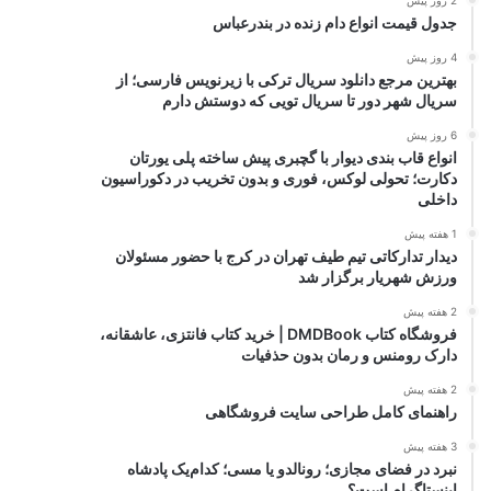
2 روز پیش
جدول قیمت انواع دام زنده در بندرعباس
4 روز پیش
بهترین مرجع دانلود سریال ترکی با زیرنویس فارسی؛ از
سریال شهر دور تا سریال تویی که دوستش دارم
6 روز پیش
انواع قاب بندی دیوار با گچبری پیش ساخته پلی یورتان
دکارت؛ تحولی لوکس، فوری و بدون تخریب در دکوراسیون
داخلی
1 هفته پیش
دیدار تدارکاتی تیم طیف تهران در کرج با حضور مسئولان
ورزش شهریار برگزار شد
2 هفته پیش
فروشگاه کتاب DMDBook | خرید کتاب فانتزی، عاشقانه،
دارک رومنس و رمان بدون حذفیات
2 هفته پیش
راهنمای کامل طراحی سایت فروشگاهی
3 هفته پیش
نبرد در فضای مجازی؛ رونالدو یا مسی؛ کدام‌یک پادشاه
اینستاگرام است؟