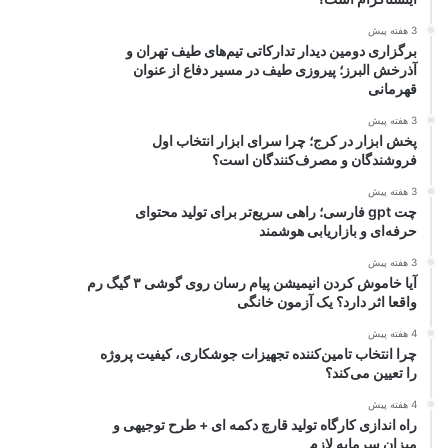
3 هفته پیش
برگزاری دومین دیدار تدارکاتی تیم‌های طیف تهران و
آذرخش البرز؛ پیروزی طیف در مسیر دفاع از عنوان
قهرمانی
3 هفته پیش
پخش ابزار در کرج؛ چرا سرای ابزار انتخاب اول
فروشندگان و مصرف‌کنندگان است؟
3 هفته پیش
چت gpt فارسی؛ راهی سریع‌تر برای تولید محتوای
حرفه‌ای و بازاریابی هوشمند
3 هفته پیش
آیا خاموش کردن انیمیشن پیام رسان روی گوشی ۳ گیگ رم
واقعا اثر دارد؟ یک آزمون خانگی
4 هفته پیش
چرا انتخاب تامین‌کننده تجهیزات جوشکاری، کیفیت پروژه
را تعیین می‌کند؟
4 هفته پیش
راه اندازی کارگاه تولید قارچ دکمه ای + طرح توجیهی و
میزان سرمایه لازم