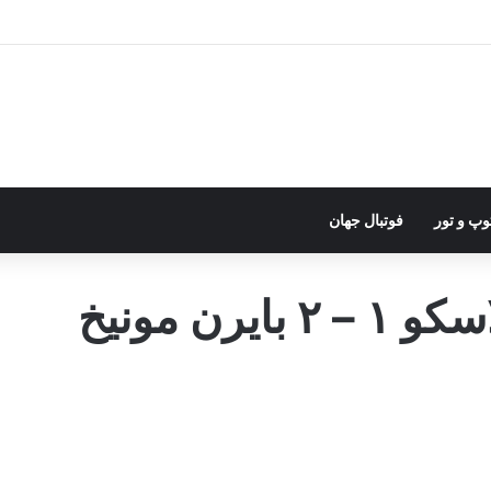
وپ و تور
فوتبال جهان
رن مونیخ