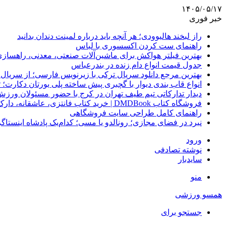
۱۴۰۵/۰۵/۱۷
خبر فوری
راز لبخند هالیوودی؛ هر آنچه باید درباره لمینت دندان بدانید
راهنمای ست کردن اکسسوری با لباس
بهترین فیلتر هواکش برای ماشین‌آلات صنعتی، معدنی، راهساز
جدول قیمت انواع دام زنده در بندرعباس
بهترین مرجع دانلود سریال ترکی با زیرنویس فارسی؛ از سریال
انواع قاب بندی دیوار با گچبری پیش ساخته پلی یورتان دکارت
دیدار تدارکاتی تیم طیف تهران در کرج با حضور مسئولان ورزش
فروشگاه کتاب DMDBook | خرید کتاب فانتزی، عاشقانه، دارک رومنس و رمان بدون حذفیات
راهنمای کامل طراحی سایت فروشگاهی
نبرد در فضای مجازی؛ رونالدو یا مسی؛ کدام‌یک پادشاه اینستا
ورود
نوشته تصادفی
سایدبار
منو
همسو ورزشی
جستجو برای