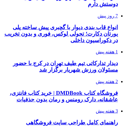
دوستش دارم
7 روز پیش
انواع قاب بندی دیوار با گچبری پیش ساخته پلی
یورتان دکارت؛ تحولی لوکس، فوری و بدون تخریب
در دکوراسیون داخلی
1 هفته پیش
دیدار تدارکاتی تیم طیف تهران در کرج با حضور
مسئولان ورزش شهریار برگزار شد
2 هفته پیش
فروشگاه کتاب DMDBook | خرید کتاب فانتزی،
عاشقانه، دارک رومنس و رمان بدون حذفیات
3 هفته پیش
راهنمای کامل طراحی سایت فروشگاهی