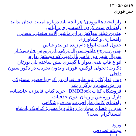
۱۴۰۵/۰۵/۱۷
خبر فوری
راز لبخند هالیوودی؛ هر آنچه باید درباره لمینت دندان بدانید
راهنمای ست کردن اکسسوری با لباس
بهترین فیلتر هواکش برای ماشین‌آلات صنعتی، معدنی،
راهسازی و کشاورزی
جدول قیمت انواع دام زنده در بندرعباس
بهترین مرجع دانلود سریال ترکی با زیرنویس فارسی؛ از
سریال شهر دور تا سریال تویی که دوستش دارم
انواع قاب بندی دیوار با گچبری پیش ساخته پلی یورتان
دکارت؛ تحولی لوکس، فوری و بدون تخریب در دکوراسیون
داخلی
دیدار تدارکاتی تیم طیف تهران در کرج با حضور مسئولان
ورزش شهریار برگزار شد
فروشگاه کتاب DMDBook | خرید کتاب فانتزی، عاشقانه،
دارک رومنس و رمان بدون حذفیات
راهنمای کامل طراحی سایت فروشگاهی
نبرد در فضای مجازی؛ رونالدو یا مسی؛ کدام‌یک پادشاه
اینستاگرام است؟
ورود
نوشته تصادفی