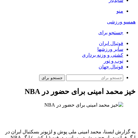
سایدبار
منو
همسو ورزشی
جستجو برای
فوتبال ایران
سایر ورزشها
کشتی و وزنه برداری
توپ و تور
فوتبال جهان
جستجو برای
خیز محمد امینی برای حضور در NBA
به گزارش ایسنا، محمد امینی ملی پوش و لژیونر بسکتبال ایران در
لیگ فرانسه، از حضورش در مراسم درفت (یارکشی) لیگ NBA