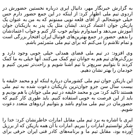
به گزارش خبرنگار مهر، دانیال ایری درباره نخستین حضورش در
اردوی تیم ملی اظهار کرد: از اینکه در این جمع حضور دارم حس
خیلی خوشحالم. از آقای قلعه نویی ممنونم که به من به عنوان یک
بازیکن جوان اعتماد کردند. ایشان مثل یک پدر به بازیکنان جوان
آموزش می‌دهد و امیدوارم بتوانم خوب کار کنم و جواب اعتمادشان
را بدهم. حضور در جمع بهترین‌های فوتبال ایران افتخار بزرگی است
و تمام تلاشم را می‌کنم که برای تیم ملی مثمرثمر باشم.
وی افزود: در تیم ملی فضای همدلی خیلی خوبی وجود دارد و
بزرگ‌ترهای تیم هم به جوانان تیم کمک می‌کنند. آنها خیلی به ما کمک
کردند تا بتوانیم سریع‌تر با تیم آشنا شویم و راحت‌تر تمرین کنیم و
خودمان را بهتر نشان دهیم.
این بازیکن جوان تیم ملی کشورمان درباره اینکه او و محمد خلیفه با
بیست سال سن
جزو
جوان‌ترین بازیکنان دعوت شده به تیم ملی
هستند تاکید کرد: من و محمد خلیفه در تیم ملی جوانان با هم بودیم و
باید از این فرصت به خوبی استفاده کنیم. باید طوری کار کنیم که
حضورمان در تیم ملی مداوم باشد و بتوانیم اردوهای متعدد دعوت
شویم.
ایری با اشاره به برد تیم ملی مقابل امارات خاطرنشان کرد: خدا را
شکر توانستیم امارات را ببریم. امارات با آن همه بازیکن که از برزیل
آورده بود، مقابل تیم ما و برنامه‌های کادر فنی ایران حرفی برای