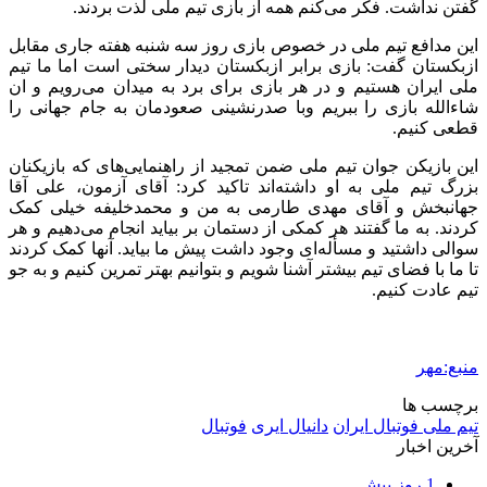
گفتن نداشت. فکر می‌کنم همه از بازی تیم ملی لذت بردند.
این مدافع تیم ملی در خصوص بازی روز سه شنبه هفته جاری مقابل
ازبکستان گفت: بازی برابر ازبکستان دیدار سختی است اما ما تیم
ملی ایران هستیم و در هر بازی برای برد به میدان می‌رویم و ان
شاءالله بازی را ببریم وبا صدرنشینی صعودمان به جام جهانی را
قطعی کنیم.
این بازیکن جوان تیم ملی ضمن تمجید از راهنمایی‌های که بازیکنان
بزرگ تیم ملی به او داشته‌اند تاکید کرد: آقای آزمون، علی آقا
جهانبخش و آقای مهدی طارمی به من و محمدخلیفه خیلی کمک
کردند. به ما گفتند هر کمکی از دستمان بر بیاید انجام می‌دهیم و هر
سوالی داشتید و مسأله‌ای وجود داشت پیش ما بیاید. آنها کمک کردند
تا ما با فضای تیم بیشتر آشنا شویم و بتوانیم بهتر تمرین کنیم و به جو
تیم عادت کنیم.
منبع:مهر
برچسب ها
تیم ملی فوتبال ایران
دانیال ایری
فوتبال
آخرین اخبار
1 روز پیش