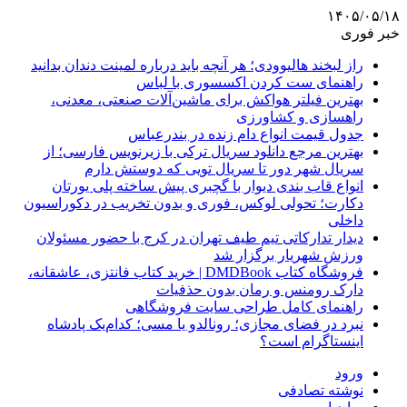
۱۴۰۵/۰۵/۱۸
خبر فوری
راز لبخند هالیوودی؛ هر آنچه باید درباره لمینت دندان بدانید
راهنمای ست کردن اکسسوری با لباس
بهترین فیلتر هواکش برای ماشین‌آلات صنعتی، معدنی،
راهسازی و کشاورزی
جدول قیمت انواع دام زنده در بندرعباس
بهترین مرجع دانلود سریال ترکی با زیرنویس فارسی؛ از
سریال شهر دور تا سریال تویی که دوستش دارم
انواع قاب بندی دیوار با گچبری پیش ساخته پلی یورتان
دکارت؛ تحولی لوکس، فوری و بدون تخریب در دکوراسیون
داخلی
دیدار تدارکاتی تیم طیف تهران در کرج با حضور مسئولان
ورزش شهریار برگزار شد
فروشگاه کتاب DMDBook | خرید کتاب فانتزی، عاشقانه،
دارک رومنس و رمان بدون حذفیات
راهنمای کامل طراحی سایت فروشگاهی
نبرد در فضای مجازی؛ رونالدو یا مسی؛ کدام‌یک پادشاه
اینستاگرام است؟
ورود
نوشته تصادفی