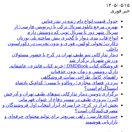
۱۴۰۵/۰۵/۱۵
خبر فوری
جدول قیمت انواع دام زنده در بندرعباس
بهترین مرجع دانلود سریال ترکی با زیرنویس فارسی؛ از
سریال شهر دور تا سریال تویی که دوستش دارم
انواع قاب بندی دیوار با گچبری پیش ساخته پلی یورتان
دکارت؛ تحولی لوکس، فوری و بدون تخریب در دکوراسیون
داخلی
دیدار تدارکاتی تیم طیف تهران در کرج با حضور مسئولان
ورزش شهریار برگزار شد
فروشگاه کتاب DMDBook | خرید کتاب فانتزی، عاشقانه،
دارک رومنس و رمان بدون حذفیات
راهنمای کامل طراحی سایت فروشگاهی
نبرد در فضای مجازی؛ رونالدو یا مسی؛ کدام‌یک پادشاه
اینستاگرام است؟
برگزاری دومین دیدار تدارکاتی تیم‌های طیف تهران و آذرخش
البرز؛ پیروزی طیف در مسیر دفاع از عنوان قهرمانی
پخش ابزار در کرج؛ چرا سرای ابزار انتخاب اول فروشندگان و
مصرف‌کنندگان است؟
چت gpt فارسی؛ راهی سریع‌تر برای تولید محتوای حرفه‌ای و
بازاریابی هوشمند