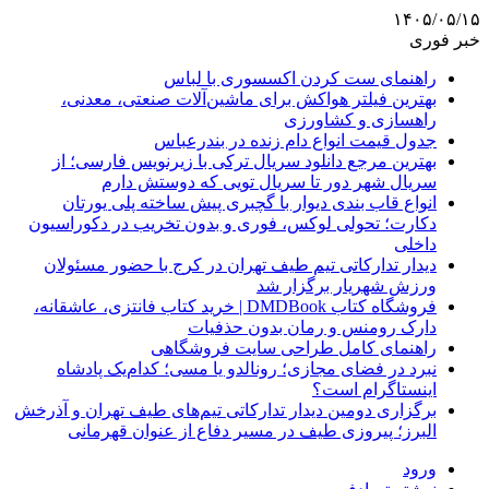
۱۴۰۵/۰۵/۱۵
خبر فوری
راهنمای ست کردن اکسسوری با لباس
بهترین فیلتر هواکش برای ماشین‌آلات صنعتی، معدنی،
راهسازی و کشاورزی
جدول قیمت انواع دام زنده در بندرعباس
بهترین مرجع دانلود سریال ترکی با زیرنویس فارسی؛ از
سریال شهر دور تا سریال تویی که دوستش دارم
انواع قاب بندی دیوار با گچبری پیش ساخته پلی یورتان
دکارت؛ تحولی لوکس، فوری و بدون تخریب در دکوراسیون
داخلی
دیدار تدارکاتی تیم طیف تهران در کرج با حضور مسئولان
ورزش شهریار برگزار شد
فروشگاه کتاب DMDBook | خرید کتاب فانتزی، عاشقانه،
دارک رومنس و رمان بدون حذفیات
راهنمای کامل طراحی سایت فروشگاهی
نبرد در فضای مجازی؛ رونالدو یا مسی؛ کدام‌یک پادشاه
اینستاگرام است؟
برگزاری دومین دیدار تدارکاتی تیم‌های طیف تهران و آذرخش
البرز؛ پیروزی طیف در مسیر دفاع از عنوان قهرمانی
ورود