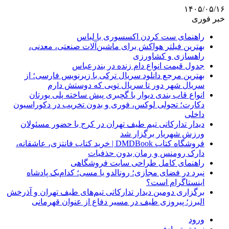
۱۴۰۵/۰۵/۱۶
خبر فوری
راهنمای ست کردن اکسسوری با لباس
بهترین فیلتر هواکش برای ماشین‌آلات صنعتی، معدنی،
راهسازی و کشاورزی
جدول قیمت انواع دام زنده در بندرعباس
بهترین مرجع دانلود سریال ترکی با زیرنویس فارسی؛ از
سریال شهر دور تا سریال تویی که دوستش دارم
انواع قاب بندی دیوار با گچبری پیش ساخته پلی یورتان
دکارت؛ تحولی لوکس، فوری و بدون تخریب در دکوراسیون
داخلی
دیدار تدارکاتی تیم طیف تهران در کرج با حضور مسئولان
ورزش شهریار برگزار شد
فروشگاه کتاب DMDBook | خرید کتاب فانتزی، عاشقانه،
دارک رومنس و رمان بدون حذفیات
راهنمای کامل طراحی سایت فروشگاهی
نبرد در فضای مجازی؛ رونالدو یا مسی؛ کدام‌یک پادشاه
اینستاگرام است؟
برگزاری دومین دیدار تدارکاتی تیم‌های طیف تهران و آذرخش
البرز؛ پیروزی طیف در مسیر دفاع از عنوان قهرمانی
ورود