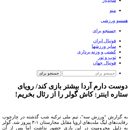
سایدبار
منو
همسو ورزشی
جستجو برای
فوتبال ایران
سایر ورزشها
کشتی و وزنه برداری
توپ و تور
فوتبال جهان
جستجو برای
دوست دارم آردا بیشتر بازی کند/ رویای
ستاره اینتر: کاش گولر را از رئال بخریم!
به گزارش “ورزش سه”، تیم ملی ترکیه شب گذشته در چارچوب
رقابت‌های لیگ ملت‌های اروپا مقابل مجارستان ۱-۳ پیروز شد. گولر
به دلیل محرومیت در این بازی حضور نداشت اما پس از آن