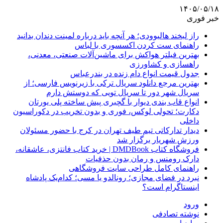
۱۴۰۵/۰۵/۱۸
خبر فوری
راز لبخند هالیوودی؛ هر آنچه باید درباره لمینت دندان بدانید
راهنمای ست کردن اکسسوری با لباس
بهترین فیلتر هواکش برای ماشین‌آلات صنعتی، معدنی،
راهسازی و کشاورزی
جدول قیمت انواع دام زنده در بندرعباس
بهترین مرجع دانلود سریال ترکی با زیرنویس فارسی؛ از
سریال شهر دور تا سریال تویی که دوستش دارم
انواع قاب بندی دیوار با گچبری پیش ساخته پلی یورتان
دکارت؛ تحولی لوکس، فوری و بدون تخریب در دکوراسیون
داخلی
دیدار تدارکاتی تیم طیف تهران در کرج با حضور مسئولان
ورزش شهریار برگزار شد
فروشگاه کتاب DMDBook | خرید کتاب فانتزی، عاشقانه،
دارک رومنس و رمان بدون حذفیات
راهنمای کامل طراحی سایت فروشگاهی
نبرد در فضای مجازی؛ رونالدو یا مسی؛ کدام‌یک پادشاه
اینستاگرام است؟
ورود
نوشته تصادفی