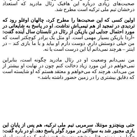
صحبت‌های زیادی درباره این هافبک رئال مادرید که استعداد
درخشان تیم ملی ترکیه است مطرح شد.
اولین کسی که این صحبت‌ها را مطرح کرد، چالهان‌ اوغلو رود که
تردیدی در تمجید از هم‌ تیمی‌اش نداشت. او در پاسخ به شایعاتی در
مورد احتمال جدایی این بازیکن از رئال در تابستان سال آینده گفت:
«آردا بازیکن بسیار مهمی است. او مثل یک برادر کوچکتر است که
من خیلی دوستش دارم. دوست دارم او بیاید و با ما بازی کند – در
اینتر – هرچند نمی‌دانم آیا این درست است یا نه.
من نمی‌دانم وضعیت او در رئال مادرید چگونه است، بنابراین
نمی‌خواهم در این مورد زیاد دخالت کنم چون در نهایت او بیشتر از
من می‌داند، هرچند که می‌خواهم و معتقد هستم که او شایسته است
که دقایق بیشتری را در زمین حضور داشته باشد.»
حتی وینچنزو مونتلا، سرمربی تیم ملی ترکیه، هم پس از پایان این
بازی مجبور شد به سوالاتی در مورد گولر پاسخ دهد. او در باره گفت:
«گولر در زمینه رفتار و شخصیت پیشرفت زیادی کرده است. او یاد