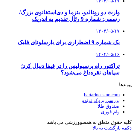
۱۴۰۴/۰۵/۱۷
وارث دو رونالدو، بنزما و دی‌استفانوی بزرگ/
رسمی: شماره 9 رئال تقدیم به اندریک
۱۴۰۴/۰۵/۱۷
یک شماره 9 اضطراری برای بارسلونای فلیک
۱۴۰۴/۰۵/۱۶
تراکتور راه پرسپولیس را در فیفا دنبال کرد؛
سپاهان نقره‌داغ می‌شود؟
پیوندها
bartarincasino.com
بررسی بروکر ترندو
صندوق طلا
وام فوری
کلیه حقوق متعلق به همسوورزشی می باشد
دکمه بازگشت به بالا