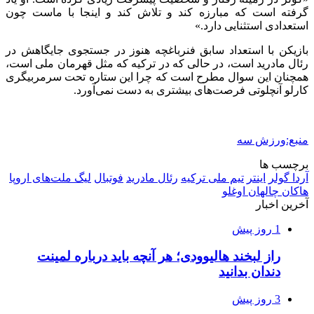
گرفته است که مبارزه کند و تلاش کند و اینجا با ماست چون
استعدادی استثنایی دارد.»
بازیکن با استعداد سابق فنرباغچه هنوز در جستجوی جایگاهش در
رئال مادرید است، در حالی که در ترکیه که مثل قهرمان ملی است،
همچنان این سوال مطرح است که چرا این ستاره تحت سرمربیگری
کارلو آنچلوتی فرصت‌های بیشتری به دست نمی‌آورد.
منبع:ورزش سه
برچسب ها
آردا گولر
اینتر
تیم ملی ترکیه
رئال مادرید
فوتبال
لیگ ملت‌های اروپا
هاکان چالهان اوغلو
آخرین اخبار
1 روز پیش
راز لبخند هالیوودی؛ هر آنچه باید درباره لمینت
دندان بدانید
3 روز پیش