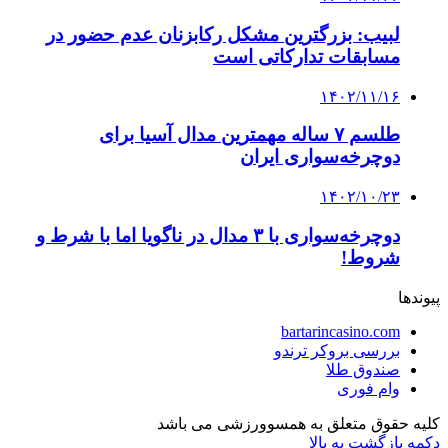
لبیب: بزرگترین مشکل رکابزنان عدم حضور در
مسابقات تدارکاتی است
۱۴۰۲/۱۱/۱۶
طلسم ۷ ساله مهمترین مدال آسیا برای
دوچرخه‌سواری ایران
۱۴۰۲/۱۰/۲۳
دوچرخه‌سواری با ۳ مدال در ناگویا اما با شرط و
شروط!
پیوندها
bartarincasino.com
بررسی بروکر ترندو
صندوق طلا
وام فوری
کلیه حقوق متعلق به همسوورزشی می باشد
دکمه بازگشت به بالا