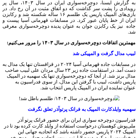
به گزارش ایسنا، دوچرخه‌سواری ایران در سال ۱۴۰۳، سال پر
رویدادی را پشت سر گذاشت که دو اتفاق مثبت در آن رخ داد. در
بازی‌های المپیک پاریس یک طلسم ۱۶ ساله شکسته شد و رکابزن
ایران از خط پایان عبور کرد. در مسابقات قهرمانی آسیا پیست و
جاده نیز یک رکابزن جوان به عنوان پدیده دوچرخه‌سواری معرفی
شد.
مهمترین اتفاقات دوچرخه‌سواری در سال ۱۴۰۳ را مرور می‌کنیم:
لبیب مدال گرفت و المپیکی شد
در مسابقات جاده قهرمانی آسیا ۲۰۲۴ در قزاقستان تنها یک مدال به
دست آمد. در استقامت جاده زیر ۲۳ سال مردان علی لبیب صاحب
مدال برنز شد. از آنجا که دوچرخه‌سواری تنها یک سهمیه در المپیک
پاریس داشت، لبیب با گرفتن این مدال، از سوی فدراسیون به
عنوان نماینده ایران در المپیک پاریس انتخاب شد.
سهمیه وایلدکارت المپیک به فرانک پرتوآذر تعلق نگرفت
فدراسیون دوچرخه سواری ایران برای حضور فرانک پرتو آذر
ملی‌پوش کوهستان درخواست استفاده از وایلد کارت کرده بود تا در
المپیک ۲۰۲۴ پاریس حضور داشته باشد که اتحادیه جهانی این
درخواست را رد کرد. دیوید لاپارتین رییس اتحادیه جهانی دوچرخه