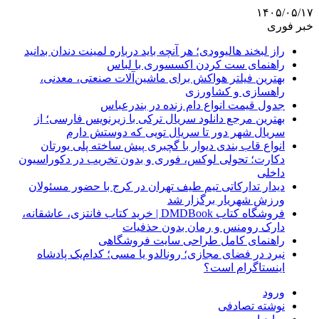
۱۴۰۵/۰۵/۱۷
خبر فوری
راز لبخند هالیوودی؛ هر آنچه باید درباره لمینت دندان بدانید
راهنمای ست کردن اکسسوری با لباس
بهترین فیلتر هواکش برای ماشین‌آلات صنعتی، معدنی،
راهسازی و کشاورزی
جدول قیمت انواع دام زنده در بندرعباس
بهترین مرجع دانلود سریال ترکی با زیرنویس فارسی؛ از
سریال شهر دور تا سریال تویی که دوستش دارم
انواع قاب بندی دیوار با گچبری پیش ساخته پلی یورتان
دکارت؛ تحولی لوکس، فوری و بدون تخریب در دکوراسیون
داخلی
دیدار تدارکاتی تیم طیف تهران در کرج با حضور مسئولان
ورزش شهریار برگزار شد
فروشگاه کتاب DMDBook | خرید کتاب فانتزی، عاشقانه،
دارک رومنس و رمان بدون حذفیات
راهنمای کامل طراحی سایت فروشگاهی
نبرد در فضای مجازی؛ رونالدو یا مسی؛ کدام‌یک پادشاه
اینستاگرام است؟
ورود
نوشته تصادفی